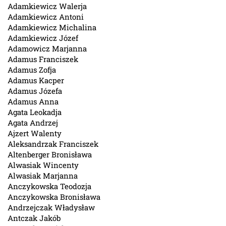
Adamkiewicz Walerja
Adamkiewicz Antoni
Adamkiewicz Michalina
Adamkiewicz Józef
Adamowicz Marjanna
Adamus Franciszek
Adamus Zofja
Adamus Kacper
Adamus Józefa
Adamus Anna
Agata Leokadja
Agata Andrzej
Ajzert Walenty
Aleksandrzak Franciszek
Altenberger Bronisława
Alwasiak Wincenty
Alwasiak Marjanna
Anczykowska Teodozja
Anczykowska Bronisława
Andrzejczak Władysław
Antczak Jakób