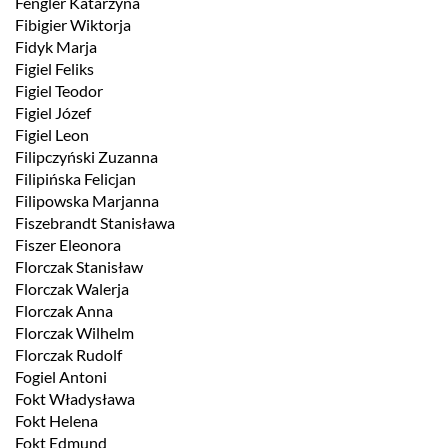
Fengler Katarzyna
Fibigier Wiktorja
Fidyk Marja
Figiel Feliks
Figiel Teodor
Figiel Józef
Figiel Leon
Filipczyński Zuzanna
Filipińska Felicjan
Filipowska Marjanna
Fiszebrandt Stanisława
Fiszer Eleonora
Florczak Stanisław
Florczak Walerja
Florczak Anna
Florczak Wilhelm
Florczak Rudolf
Fogiel Antoni
Fokt Władysława
Fokt Helena
Fokt Edmund