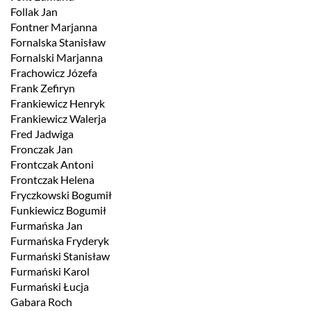
Follak Jan
Fontner Marjanna
Fornalska Stanisław
Fornalski Marjanna
Frachowicz Józefa
Frank Zefiryn
Frankiewicz Henryk
Frankiewicz Walerja
Fred Jadwiga
Fronczak Jan
Frontczak Antoni
Frontczak Helena
Fryczkowski Bogumił
Funkiewicz Bogumił
Furmańska Jan
Furmańska Fryderyk
Furmański Stanisław
Furmański Karol
Furmański Łucja
Gabara Roch