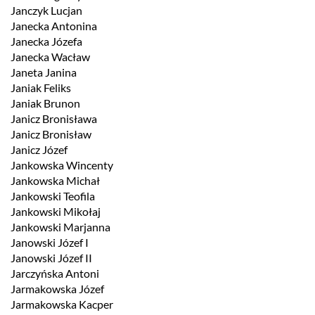
Janczyk Lucjan
Janecka Antonina
Janecka Józefa
Janecka Wacław
Janeta Janina
Janiak Feliks
Janiak Brunon
Janicz Bronisława
Janicz Bronisław
Janicz Józef
Jankowska Wincenty
Jankowska Michał
Jankowski Teofila
Jankowski Mikołaj
Jankowski Marjanna
Janowski Józef I
Janowski Józef II
Jarczyńska Antoni
Jarmakowska Józef
Jarmakowska Kacper