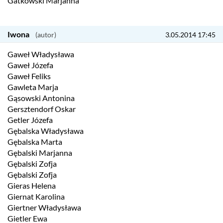
Gatkowski Marjanna
Iwona
3.05.2014 17:45
Gaweł Władysława
Gaweł Józefa
Gaweł Feliks
Gawleta Marja
Gąsowski Antonina
Gersztendorf Oskar
Getler Józefa
Gębalska Władysława
Gębalska Marta
Gębalski Marjanna
Gębalski Zofja
Gębalski Zofja
Gieras Helena
Giernat Karolina
Giertner Władysława
Gietler Ewa