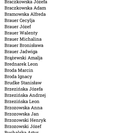
Braczkowska Józefa
Braczkowska Adam
Bramowska Alfreda
Brauer Cecylja
Brauer Józef
Brauer Walenty
Brauer Michalina
Brauer Bronisława
Brauer Jadwiga
Brążewski Amalja
Brednarek Leon
Broda Marcin
Broda Ignacy
Brudke Stanisław
Brzezińska Józefa
Brzezińska Andrzej
Brzezińska Leon
Brzozowska Anna
Brzozowska Jan
Brzozowski Henryk
Brzozowski Józef
Buchalska Artur