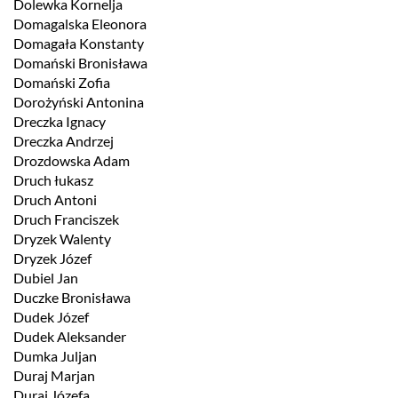
Dolewka Kornelja
Domagalska Eleonora
Domagała Konstanty
Domański Bronisława
Domański Zofia
Dorożyński Antonina
Dreczka Ignacy
Dreczka Andrzej
Drozdowska Adam
Druch łukasz
Druch Antoni
Druch Franciszek
Dryzek Walenty
Dryzek Józef
Dubiel Jan
Duczke Bronisława
Dudek Józef
Dudek Aleksander
Dumka Juljan
Duraj Marjan
Duraj Józefa