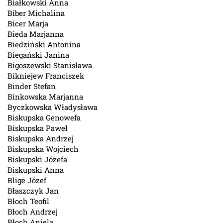
Białkowski Anna
Biber Michalina
Bicer Marja
Bieda Marjanna
Biedziński Antonina
Biegański Janina
Bigoszewski Stanisława
Bikniejew Franciszek
Binder Stefan
Binkowska Marjanna
Byczkowska Władysława
Biskupska Genowefa
Biskupska Paweł
Biskupska Andrzej
Biskupska Wojciech
Biskupski Józefa
Biskupski Anna
Blige Józef
Błaszczyk Jan
Błoch Teofil
Błoch Andrzej
Błoch Aniela