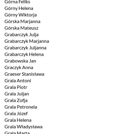
Górna Feliks
Górny Helena
Górny Wiktorja
Górska Marjanna
Górska Mateusz
Grabarczyk Julja
Grabarczyk Marjanna
Grabarczyk Juljanna
Grabarczyk Helena
Grabowska Jan
Graczyk Anna
Graeser Stanisława
Grala Antoni
Grala Piotr
Grala Juljan
Grala Zofja
Grala Petronela
Grala Józef
Grala Helena
Grala Władysława
Grala Marta