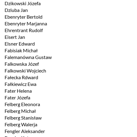
Dzikowski Józefa
Dziuba Jan
Ebenryter Bertold
Ebenryter Marjanna
Ehrentrant Rudolf
Eisert Jan
Elsner Edward
Fabisiak Michał
Falemanówna Gustaw
Falkowska Józef
Falkowski Wojciech
Fałecka Rdward
Fałkiewicz Ewa
Fater Helena
Fater Józefa
Felberg Eleonora
Felberg Michał
Felberg Stanisław
Felberg Walerja
Fengler Aleksander