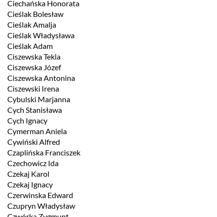
Ciechańska Honorata
Cieślak Bolesław
Cieślak Amalja
Cieślak Władysława
Cieślak Adam
Ciszewska Tekla
Ciszewska Józef
Ciszewska Antonina
Ciszewski Irena
Cybulski Marjanna
Cych Stanisława
Cych Ignacy
Cymerman Aniela
Cywiński Alfred
Czaplińska Franciszek
Czechowicz Ida
Czekaj Karol
Czekaj Ignacy
Czerwinska Edward
Czupryn Władysław
Czwórka Zygmunt