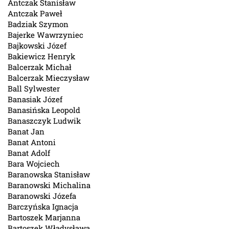
Antczak Stanisław
Antczak Paweł
Badziak Szymon
Bajerke Wawrzyniec
Bajkowski Józef
Bakiewicz Henryk
Balcerzak Michał
Balcerzak Mieczysław
Ball Sylwester
Banasiak Józef
Banasińska Leopold
Banaszczyk Ludwik
Banat Jan
Banat Antoni
Banat Adolf
Bara Wojciech
Baranowska Stanisław
Baranowski Michalina
Baranowski Józefa
Barczyńska Ignacja
Bartoszek Marjanna
Bartoszek Władysława