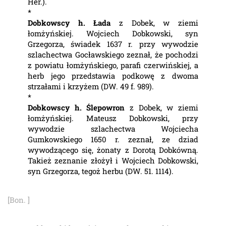
Her.).
*
Dobkowscy h. Łada
z Dobek, w ziemi
łomżyńskiej. Wojciech Dobkowski, syn
Grzegorza, świadek 1637 r. przy wywodzie
szlachectwa Gocławskiego zeznał, że pochodzi
z powiatu łomżyńskiego, parafi czerwińskiej, a
herb jego przedstawia podkowę z dwoma
strzałami i krzyżem (DW. 49 f. 989).
*
Dobkowscy h. Ślepowron
z Dobek, w ziemi
łomżyńskiej. Mateusz Dobkowski, przy
wywodzie szlachectwa Wojciecha
Gumkowskiego 1650 r. zeznał, ze dziad
wywodzącego się, żonaty z Dorotą Dobkówną.
Takież zeznanie złożył i Wojciech Dobkowski,
syn Grzegorza, tegoż herbu (DW. 51. 1114).
[Bon. ]