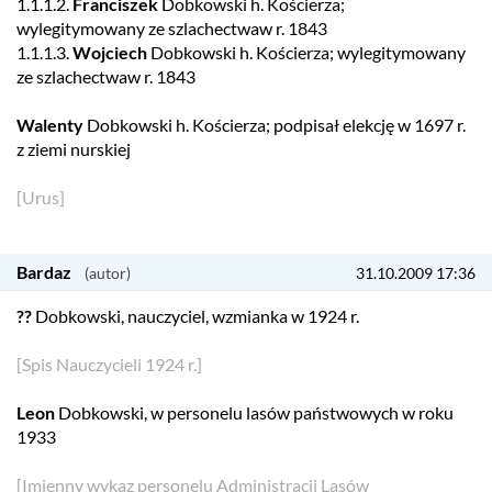
1.1.1.2.
Franciszek
Dobkowski h. Kościerza;
wylegitymowany ze szlachectwaw r. 1843
1.1.1.3.
Wojciech
Dobkowski h. Kościerza; wylegitymowany
ze szlachectwaw r. 1843
Walenty
Dobkowski h. Kościerza; podpisał elekcję w 1697 r.
z ziemi nurskiej
[Urus]
Bardaz
31.10.2009 17:36
??
Dobkowski, nauczyciel, wzmianka w 1924 r.
[Spis Nauczycieli 1924 r.]
Leon
Dobkowski, w personelu lasów państwowych w roku
1933
[Imienny wykaz personelu Administracji Lasów