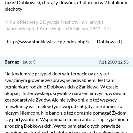
Józef
Dobkowski, chorąży, dowódca 1 plutonu w 2 batalionie
piechoty
[4 Pułk Piechoty, 2 Dywizja Piechoty im. Henryka
Dąbrowskiego, 1 Armii Wojska Polskiego, 1943 - 47]
[ http://www.stankiewicz.e.pl/index.php?k ... =Dobkowski ]
Bardaz
7.11.2009 12:53
Natknąłem się przypadkiem w Internecie na artykuł
związanym głównie ze sprawą w Jedwabnem. Jest tam
wzmianka o rodzinie Dobkowskich z Zanklewa. W czasie
okupacji hitlerowskiej ukrywali, z narażeniem życia, w swoim
gospodarstwie Żydów. Ale nie tylko oni, ale też wszyscy
mieszkańcy wsi mieli w tym swój udział, gdyż nie donieśli o
niczym Niemcom. Nie bano się też doraźnie pomagać Żydom
czy partyzantom. Wspomina to mama autora, zaprzyjaźniona
z rodziną Dobkowskich. Warto pamiętać o tych, prawie że
anonimowych, odruchach dobroci w czasie straszliwej wojny.