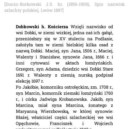
[Dunin-Borkowski J.S. hr. (1856-1908), Spis nazwisk
szlachty polskiej, Lwów 1887]
Dobkowski h. Kościerza
Wzięli nazwisko od
wsi Dobki, w ziemi wizkiej, jedna zaś ich gałąź,
przeniósłszy się w XV stuleciu na Podlasie,
założyła tam w ziemi bielskiej kilka osad z
nazwą Dobki. Maciej, syn Jana, 1506 r., Maciej,
Walenty i Stanisław, synowie Jana, 1666 r. i
inni cytowani w aktach łomżyńskich.
Grzegorz, syn Adama, dziedzic wsi Dobki Stare
1691 r. Walenty z ziemią nurską podpisał
elekcję 1697 r.
Po Jakóbie, komorniku ostrołęckim, zm. 1708 r.,
syn Marcin, komornik ziemski łomżyński 1760
r., i córka Jadwiga Krobanowska. Jakób, syn
Marcina, miał syna Marcina, żonatego z
Maryanną Wierzbowską, w której synowie:
Błażej, właściciel części szlacheckiej we wsi
Opęchowie, Franciszek i Wojciech