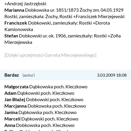
+Andrzej Jastrzębski
Marianna
Dobkowska ur. 1851/1873 Żochy zm. 04.05.1929
Rostki, zamieszkała: Żochy, Rostki +Franciszek Mierzejewski
Franciszek
Dobkowski, zamieszkały: Rostki +Dorota
Kamionowska
Stefan
Dobkowski ur. ok. 1906, zamieszkały: Rostki +Zofia
Mierzejewska
[Dzięki uprzejmości Garreta Mierzejewskiego]
Bardaz
3.03.2009 18:08
Małgorzata
Dąbkowska poch. Kleczkowo
Adam
Dąbkowski poch. Kleczkowo
Jan Błażej
Dobkowski poch. Kleczkowo
Marcjanna
Dobkowska poch. Kleczkowo
Janina
Dąbkowska poch. Kleczkowo
Marceli
Dąbkowski poch. Kleczkowo
Anna
Dobkowska poch. Kleczkowo