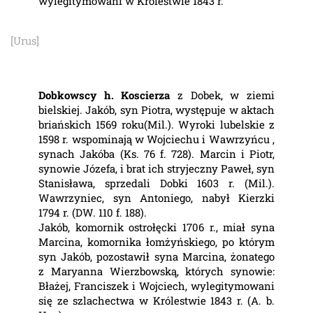
wylegitymowani w Królestwie 1843 r.
[Urus]
Dobkowscy h. Koscierza
z Dobek, w ziemi
bielskiej. Jakób, syn Piotra, występuje w aktach
briańskich 1569 roku(Mil.). Wyroki lubelskie z
1598 r. wspominają w Wojciechu i Wawrzyńcu ,
synach Jakóba (Ks. 76 f. 728). Marcin i Piotr,
synowie Józefa, i brat ich stryjeczny Paweł, syn
Stanisława, sprzedali Dobki 1603 r. (Mil.).
Wawrzyniec, syn Antoniego, nabył Kierzki
1794 r. (DW. 110 f. 188).
Jakób, komornik ostrołęcki 1706 r., miał syna
Marcina, komornika łomżyńskiego, po którym
syn Jakób, pozostawił syna Marcina, żonatego
z Maryanna Wierzbowską, których synowie:
Błażej, Franciszek i Wojciech, wylegitymowani
się ze szlachectwa w Królestwie 1843 r. (A. b.