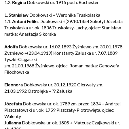
1.2.
Regina
Dobkowski ur. 1915 poch. Rochester
1.
Stanisław
Dobkowski + Weronika Truskolaska
1.1.
Antoni Feliks
Dobkowski +(29.10.1854 Sokoły) Józefata
Truskolaska ur. ok. 1836 Truskolasy-Lachy, ojciec: Stanisław
matka: Anastazja Sikorska
Adolfa
Dobkowska ur. 16.02.1893 Żyźniewo zm. 30.01.1978
Żyźniewo +(23.04.1919) Konstanty Załuska ur. 7.07.1889
Tyszki-Ciągaczki
zm. 21.03.1968 Żyźniewo, ojciec: Roman matka: Genowefa
Filochowska
Eleonora
Dobkowska ur. 30.12.1920 Gierwaty zm.
21.03.1992 Ostrołęka + ?? Załuska
Józefata
Dobkowska ur. ok. 1789 zm. przed 1834 + Andrzej
Piszczatowski ur. ok. 1759 Piszczaty-Piotrowięta, ojciec:
Walenty
Julianna
Dobkowska ur. ok. 1805 + Mateusz Czajkowski ur.
ok. 1789