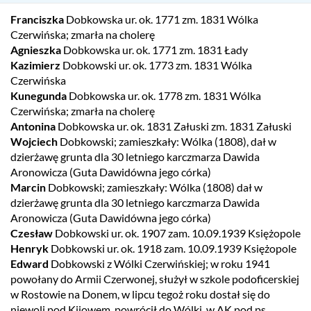
Franciszka
Dobkowska ur. ok. 1771 zm. 1831 Wólka
Czerwińska; zmarła na cholerę
Agnieszka
Dobkowska ur. ok. 1771 zm. 1831 Łady
Kazimierz
Dobkowski ur. ok. 1773 zm. 1831 Wólka
Czerwińska
Kunegunda
Dobkowska ur. ok. 1778 zm. 1831 Wólka
Czerwińska; zmarła na cholerę
Antonina
Dobkowska ur. ok. 1831 Załuski zm. 1831 Załuski
Wojciech
Dobkowski; zamieszkały: Wólka (1808), dał w
dzierżawę grunta dla 30 letniego karczmarza Dawida
Aronowicza (Guta Dawidówna jego córka)
Marcin
Dobkowski; zamieszkały: Wólka (1808) dał w
dzierżawę grunta dla 30 letniego karczmarza Dawida
Aronowicza (Guta Dawidówna jego córka)
Czesław
Dobkowski ur. ok. 1907 zam. 10.09.1939 Księżopole
Henryk
Dobkowski ur. ok. 1918 zam. 10.09.1939 Księżopole
Edward
Dobkowski z Wólki Czerwińskiej; w roku 1941
powołany do Armii Czerwonej, służył w szkole podoficerskiej
w Rostowie na Donem, w lipcu tegoż roku dostał się do
niewoli pod Kijowem, powrócił do Wólki, w AK pod ps.