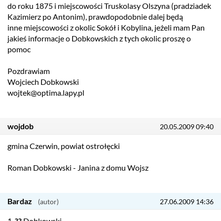
do roku 1875 i miejscowości Truskolasy Olszyna (pradziadek
Kazimierz po Antonim), prawdopodobnie dalej będą
inne miejscowości z okolic Sokół i Kobylina, jeżeli mam Pan
jakieś informacje o Dobkowskich z tych okolic proszę o
pomoc
Pozdrawiam
Wojciech Dobkowski
wojtek@optima.lapy.pl
wojdob
20.05.2009 09:40
gmina Czerwin, powiat ostrołęcki
Roman Dobkowski - Janina z domu Wojsz
Bardaz
27.06.2009 14:36
1.
??
Dobkowski