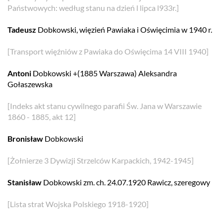
Państwowych: według stanu na dzień l lipca l933r.]
Tadeusz
Dobkowski, więzień Pawiaka i Oświęcimia w 1940 r.
[Transport więźniów z Pawiaka do Oświęcima 14 VIII 1940]
Antoni
Dobkowski +(1885 Warszawa) Aleksandra
Gołaszewska
[Indeks akt stanu cywilnego parafii Św. Jana w Warszawie
1860 - 1885, akt 12]
Bronisław
Dobkowski
[Żołnierze 3 Dywizji Strzelców Karpackich, 1942-1945]
Stanisław
Dobkowski zm. ch. 24.07.1920 Rawicz, szeregowy
[Lista strat Wojska Polskiego 1918-1920]