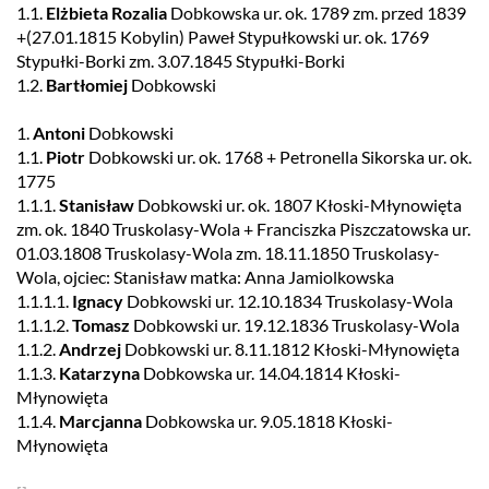
1.1.
Elżbieta Rozalia
Dobkowska ur. ok. 1789 zm. przed 1839
+(27.01.1815 Kobylin) Paweł Stypułkowski ur. ok. 1769
Stypułki-Borki zm. 3.07.1845 Stypułki-Borki
1.2.
Bartłomiej
Dobkowski
1.
Antoni
Dobkowski
1.1.
Piotr
Dobkowski ur. ok. 1768 + Petronella Sikorska ur. ok.
1775
1.1.1.
Stanisław
Dobkowski ur. ok. 1807 Kłoski-Młynowięta
zm. ok. 1840 Truskolasy-Wola + Franciszka Piszczatowska ur.
01.03.1808 Truskolasy-Wola zm. 18.11.1850 Truskolasy-
Wola, ojciec: Stanisław matka: Anna Jamiolkowska
1.1.1.1.
Ignacy
Dobkowski ur. 12.10.1834 Truskolasy-Wola
1.1.1.2.
Tomasz
Dobkowski ur. 19.12.1836 Truskolasy-Wola
1.1.2.
Andrzej
Dobkowski ur. 8.11.1812 Kłoski-Młynowięta
1.1.3.
Katarzyna
Dobkowska ur. 14.04.1814 Kłoski-
Młynowięta
1.1.4.
Marcjanna
Dobkowska ur. 9.05.1818 Kłoski-
Młynowięta