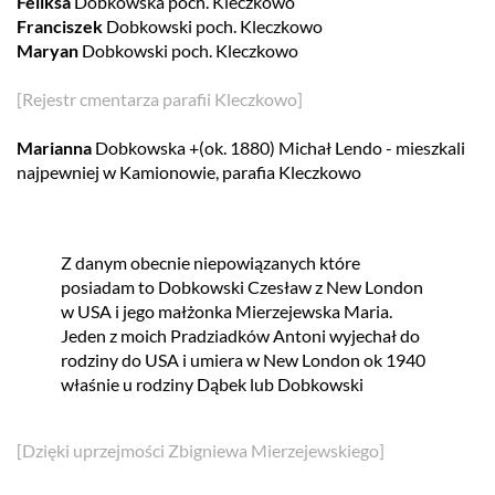
Feliksa
Dobkowska poch. Kleczkowo
Franciszek
Dobkowski poch. Kleczkowo
Maryan
Dobkowski poch. Kleczkowo
[Rejestr cmentarza parafii Kleczkowo]
Marianna
Dobkowska +(ok. 1880) Michał Lendo - mieszkali
najpewniej w Kamionowie, parafia Kleczkowo
Z danym obecnie niepowiązanych które
posiadam to Dobkowski Czesław z New London
w USA i jego małżonka Mierzejewska Maria.
Jeden z moich Pradziadków Antoni wyjechał do
rodziny do USA i umiera w New London ok 1940
właśnie u rodziny Dąbek lub Dobkowski
[Dzięki uprzejmości Zbigniewa Mierzejewskiego]