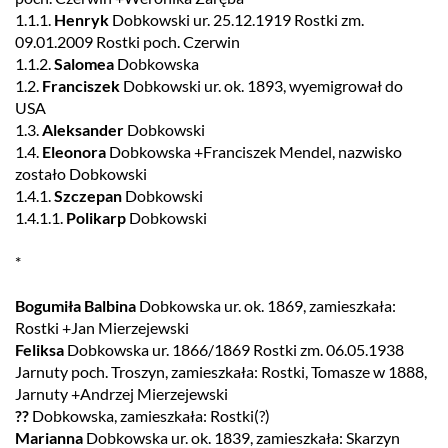
1.1.1.
Henryk
Dobkowski ur. 25.12.1919 Rostki zm.
09.01.2009 Rostki poch. Czerwin
1.1.2.
Salomea
Dobkowska
1.2.
Franciszek
Dobkowski ur. ok. 1893, wyemigrował do
USA
1.3.
Aleksander
Dobkowski
1.4.
Eleonora
Dobkowska +Franciszek Mendel, nazwisko
zostało Dobkowski
1.4.1.
Szczepan
Dobkowski
1.4.1.1.
Polikarp
Dobkowski
*
Bogumiła Balbina
Dobkowska ur. ok. 1869, zamieszkała:
Rostki +Jan Mierzejewski
Feliksa
Dobkowska ur. 1866/1869 Rostki zm. 06.05.1938
Jarnuty poch. Troszyn, zamieszkała: Rostki, Tomasze w 1888,
Jarnuty +Andrzej Mierzejewski
??
Dobkowska, zamieszkała: Rostki(?)
Marianna
Dobkowska ur. ok. 1839, zamieszkała: Skarzyn