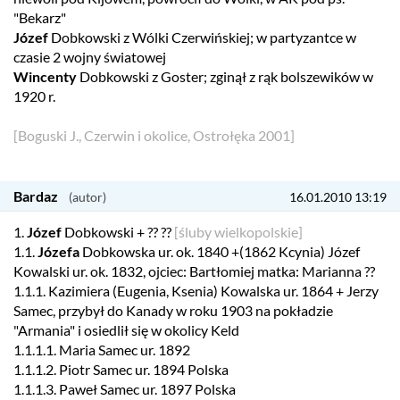
"Bekarz"
Józef
Dobkowski z Wólki Czerwińskiej; w partyzantce w
czasie 2 wojny światowej
Wincenty
Dobkowski z Goster; zginął z rąk bolszewików w
1920 r.
[Boguski J., Czerwin i okolice, Ostrołęka 2001]
Bardaz
16.01.2010 13:19
1.
Józef
Dobkowski + ?? ??
[śluby wielkopolskie]
1.1.
Józefa
Dobkowska ur. ok. 1840 +(1862 Kcynia) Józef
Kowalski ur. ok. 1832, ojciec: Bartłomiej matka: Marianna ??
1.1.1. Kazimiera (Eugenia, Ksenia) Kowalska ur. 1864 + Jerzy
Samec, przybył do Kanady w roku 1903 na pokładzie
"Armania" i osiedlił się w okolicy Keld
1.1.1.1. Maria Samec ur. 1892
1.1.1.2. Piotr Samec ur. 1894 Polska
1.1.1.3. Paweł Samec ur. 1897 Polska