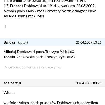
1.6.
Gennie
Dobkowski ur. po 1900 Newark + ?? Ens
1.7.
Frances
Dobkowski ur. 1914 Newark zm. 23.08.2002
Newark poch. Holy Cross Cemetery North Arlington New
Jersey + John Frank Tofel
[]
Bardaz
25.04.2009 10:26
Mikołaj
Dobkowski poch. Troszyn; żył lat 60
Teofila
Dobkowska poch. Troszyn; żyła lat 82
[Nagrobek z cmentarza w Troszynie]
adalbert_d
30.04.2009 08:29
Witam
właśnie szukam moich przodków Dobkowskich, doszedłem