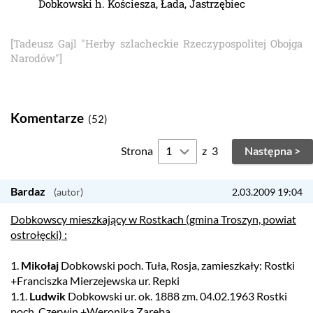
Dobkowski h. Kościesza, Łada, Jastrzębiec
[Tadeusz Gajl "Herby szlacheckie Rzeczypospolitej Obojga
Narodów"]
Komentarze
(52)
Strona
z
3
Następna >
Bardaz
2.03.2009 19:04
Dobkowscy mieszkający w Rostkach (gmina Troszyn, powiat
ostrołęcki) :
1.
Mikołaj
Dobkowski poch. Tuła, Rosja, zamieszkały: Rostki
+Franciszka Mierzejewska ur. Repki
1.1.
Ludwik
Dobkowski ur. ok. 1888 zm. 04.02.1963 Rostki
poch. Czerwin +Weronika Zaręba