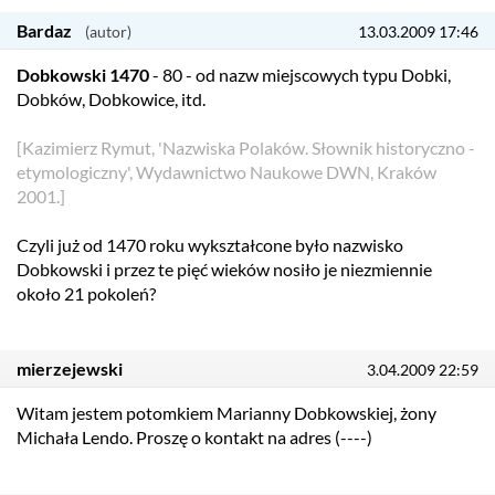
Bardaz
13.03.2009 17:46
Dobkowski 1470
- 80 - od nazw miejscowych typu Dobki,
Dobków, Dobkowice, itd.
[Kazimierz Rymut, 'Nazwiska Polaków. Słownik historyczno -
etymologiczny', Wydawnictwo Naukowe DWN, Kraków
2001.]
Czyli już od 1470 roku wykształcone było nazwisko
Dobkowski i przez te pięć wieków nosiło je niezmiennie
około 21 pokoleń?
mierzejewski
3.04.2009 22:59
Witam jestem potomkiem Marianny Dobkowskiej, żony
Michała Lendo. Proszę o kontakt na adres (----)