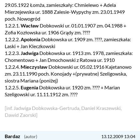
29.05.1922 Łomża, zamieszkały: Chmielewo + Adela
Mierzejewska ur. 1888 Zalesie-Wypychy zm. 23.01.1949
poch. Nowogród
1.2.2.1.
Wacław
Dobkowski ur. 01.01.1907 zm. 04.1988 +
Zofia Kozłowska ur. 1906 Grądy zm. ????
1.2.2.2.
Apolonia
Dobkowska ur. 1909 zm. ????, zamieszkała:
Laski + Jan Kleczkowski
1.2.2.3.
Jadwiga
Dobkowska ur. 1913 zm. 1978, zamieszkała:
Chomentowo + Jan Dmochowski z Ratowa ur. 1910
1.2.2.4.
Mieczysław
Dobkowski ur. 05.02.1916 Kajetanowo
zm. 23.11.1990 poch. Konojady +(prywatne) Szeligowska,
siostra Mariana (poniżej)
1.2.2.5.
Eugenia
Dobkowska ur. 1920 zm. ???? + Marian
Szeligowski ur. 11.11.1912 zm. ????
[inf. Jadwiga Dobkowska-Gertruda, Daniel Kraszewski,
Dawid Zaorski]
Bardaz
13.12.2009 13:04