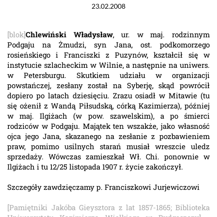
23.02.2008
[blok]
Chlewiński Władysław
, ur. w maj. rodzinnym
Podgaju na Żmudzi, syn Jana, ost. podkomorzego
rosieńskiego i Franciszki z Puzynów, kształcił się w
instytucie szlacheckim w Wilnie, a następnie na uniwers.
w Petersburgu. Skutkiem udziału w organizacji
powstańczej, zesłany został na Syberję, skąd powrócił
dopiero po latach dziesięciu. Zrazu osiadł w Mitawie (tu
się ożenił z Wandą Piłsudską, córką Kazimierza), później
w maj. Ilgiżach (w pow. szawelskim), a po śmierci
rodziców w Podgaju. Majątek ten wszakże, jako własność
ojca jego Jana, skazanego na zesłanie z pozbawieniem
praw, pomimo usilnych starań musiał wreszcie uledz
sprzedaży. Wówczas zamieszkał Wł. Chi. ponownie w
Ilgiżach i tu 12/25 listopada 1907 r. życie zakończył.
Szczegóły zawdzięczamy p. Franciszkowi Jurjewiczowi
[Pamiętniki Jakóba Gieysztora z lat 1857-1865; Biblioteka