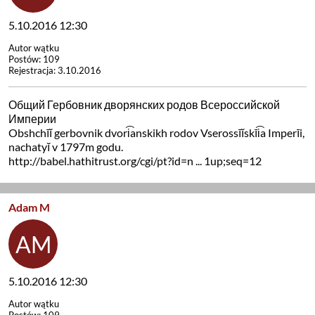
5.10.2016 12:30
Autor wątku
Postów: 109
Rejestracja: 3.10.2016
Общий Гербовник дворянских родов Всероссийской
Империи
Obshchīĭ gerbovnik dvori͡anskikh rodov Vserossīĭskīi͡a Imperīi,
nachatyĭ v 1797m godu.
http://babel.hathitrust.org/cgi/pt?id=n ... 1up;seq=12
Adam M
5.10.2016 12:30
Autor wątku