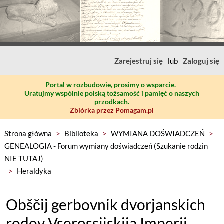
Zarejestruj się
lub
Zaloguj się
Portal w rozbudowie, prosimy o wsparcie.
Uratujmy wspólnie polską tożsamość i pamięć o naszych
przodkach.
Zbiórka przez Pomagam.pl
Strona główna
>
Biblioteka
>
WYMIANA DOŚWIADCZEŃ
>
GENEALOGIA - Forum wymiany doświadczeń (Szukanie rodzin
NIE TUTAJ)
>
Heraldyka
Obščij gerbovnik dvorjanskich
rodov Vserossijskija Imperii