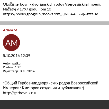
Obščij gerbovnik dvorjanskich rodov Vserossijskija Imperii:
Načatyj v 1797 godu, Tom 10
https://books.google.pl/books?id=_QNCAA ... &q&f=false
Adam M
5.10.2016 12:39
Autor wątku
Postów: 109
Rejestracja: 3.10.2016
"Общий Гербовник дворянских родов Всероссийской
Империи". К истории создания и публикации").
http://gerbovnik.ru/