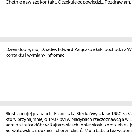
Chętnie nawiążę kontakt. Oczekuję odpowiedzi... Pozdrawiam.
Dzień dobry, mój Dziadek Edward Zajączkowkski pochodzi z W
kontaktu i wymiany infromacji.
Siostra mojej prababci - Franciszka Stecka Wyszła w 1880 za 
który przynajmniej o 1907 był w Nadybach rzeczoznawcą a w 
administrator dóbr w Rajtarowicach (obie wioski koło siebie - 
Serwatowskich, później Tchórznickich). Moja babcia też wspom