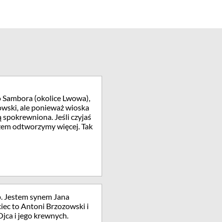
o Sambora (okolice Lwowa),
owski, ale ponieważ wioska
ą spokrewniona. Jeśli czyjaś
azem odtworzymy więcej. Tak
. Jestem synem Jana
ec to Antoni Brzozowski i
ca i jego krewnych.