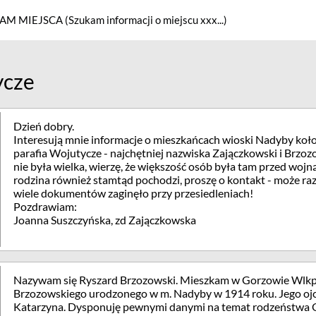
M MIEJSCA (Szukam informacji o miejscu xxx...)
ycze
Dzień dobry.
Interesują mnie informacje o mieszkańcach wioski Nadyby koł
parafia Wojutycze - najchętniej nazwiska Zajączkowski i Brzoz
nie była wielka, wierzę, że większość osób była tam przed wojn
rodzina również stamtąd pochodzi, proszę o kontakt - może r
wiele dokumentów zaginęło przy przesiedleniach!
Pozdrawiam:
Joanna Suszczyńska, zd Zajączkowska
Nazywam się Ryszard Brzozowski. Mieszkam w Gorzowie Wlkp
Brzozowskiego urodzonego w m. Nadyby w 1914 roku. Jego ojci
Katarzyna. Dysponuję pewnymi danymi na temat rodzeństwa Oj