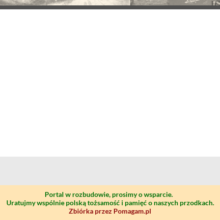
Portal w rozbudowie, prosimy o wsparcie.
Uratujmy wspólnie polską tożsamość i pamięć o naszych przodkach.
Zbiórka przez Pomagam.pl