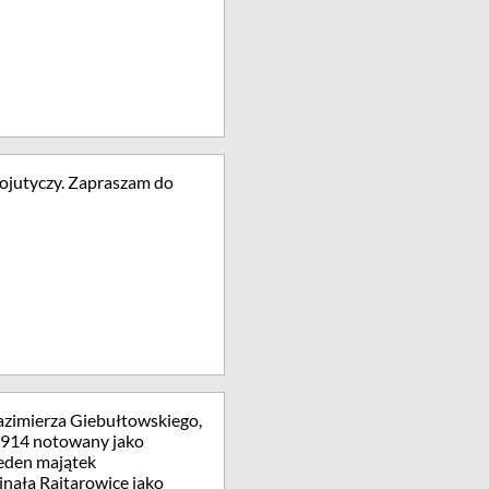
ojutyczy. Zapraszam do
Kazimierza Giebułtowskiego,
1914 notowany jako
jeden majątek
inała Rajtarowice jako