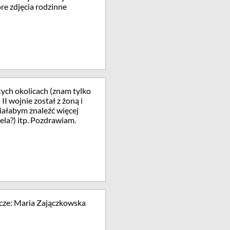
óre zdjęcia rodzinne
ych okolicach (znam tylko
I wojnie został z żoną i
iałabym znaleźć więcej
iela?) itp. Pozdrawiam.
cze: Maria Zajączkowska