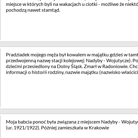
miejsce w których byli na wakacjach u ciotki - możliwe że niekt
pochodzą nawet stamtąd.
Pradziadek mojego męża był kowalem w majątku gdzieś w tamt
przedwojenną nazwę stacji kolejowej: Nadyby - Wojutycze). Po I
dziećmi przesiedlony na Dolny Śląsk. Zmarł w Radoniowie. Chc
informacji o historii rodziny, nazwie majątku (nazwisko właścic
Moja babcia ponoć była związana z miejscem Nadyby - Wojuty
(ur. 1921/1922). Później zamieszkała w Krakowie