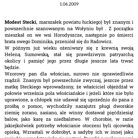
1.06.2009
Modest Stecki
, marszałek powiatu łuckiego) był znanym i
powszechnie szanowanym na Wołyniu był . Z początku
mieszkał on we wsi Horodyszcze, następnie po śmierci
brata swego Dominika, przeniósł się do Radowicz.
W późnym już wieku ożeniwszy się z krewną swoją
Heleną Sumowską, stał się prawdziwym patryarchą
okolicy i pamięć jego przez długie jeszcze lata trwać
będzie.
Wzorowy pan dla włościan, surowo nie sprawiedliwie
rządził. Znanym był powszechnie zwyczaj, jeszcze przez
matkę Steckiego wprowadzony, że właściciel objeżdżał w
połowie września pola włościańskie i jeżeli które nie było
uprawione, a chłopek nie udawał się uprzednio do pana z
prośbą o pomoc, wychodziły nazajutrz pługi dworskie
ziemię zorano, zasiano, ale winny dostawał pięćdziesiąt
balów, jako karę za niedbalstwo. W chorobie, w razie
jakiejkolwiek potrzeby włościanie otoczeni byli ojcowską
opieką. Wzrastali w dobrobyt, a sadyby ich w innej jaku