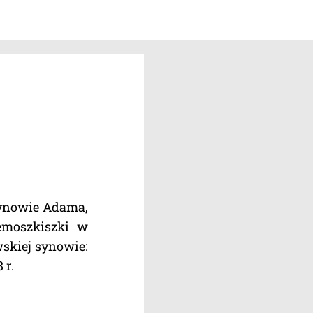
 synowie Adama,
iemoszkiszki w
wskiej synowie:
 r.