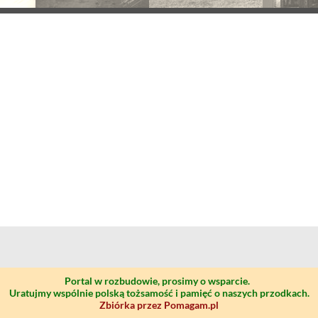
Portal w rozbudowie, prosimy o wsparcie.
Uratujmy wspólnie polską tożsamość i pamięć o naszych przodkach.
Zbiórka przez Pomagam.pl