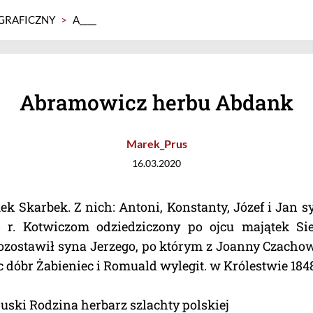
GRAFICZNY
>
A____
Abramowicz herbu Abdank
Marek_Prus
16.03.2020
k Skarbek. Z nich: Antoni, Konstanty, Józef i Jan
8 r. Kotwiczom odziedziczony po ojcu majątek S
pozostawił syna Jerzego, po którym z Joanny Czacho
c dóbr Żabieniec i Romuald wylegit. w Królestwie 1848
uski Rodzina herbarz szlachty polskiej