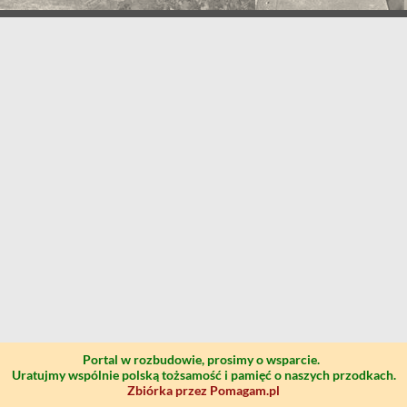
Portal w rozbudowie, prosimy o wsparcie.
Uratujmy wspólnie polską tożsamość i pamięć o naszych przodkach.
Zbiórka przez Pomagam.pl