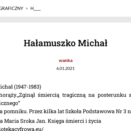
GRAFICZNY
>
H____
Hałamuszko Michał
wanka
6.01.2021
chał (1947-1983)
horąży.„Zginął śmiercią tragiczną na posterunku s
icznego”
na pomniku. Przez kilka lat Szkoła Podstawowa Nr 3 no
 Maria Sroka Jan. Księga śmierci i życia
liotekacyfrowa.eu/