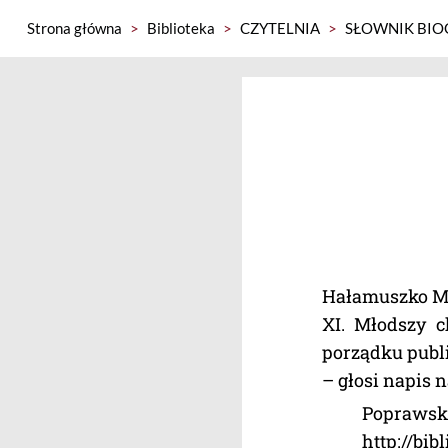
Strona główna
>
Biblioteka
>
CZYTELNIA
>
SŁOWNIK BIO
Hałamuszko Mi
XI. Młodszy c
porządku publ
– głosi napis 
Poprawska
http://bib