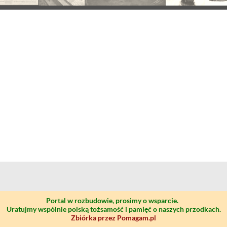
Portal w rozbudowie, prosimy o wsparcie.
Uratujmy wspólnie polską tożsamość i pamięć o naszych przodkach.
Zbiórka przez Pomagam.pl