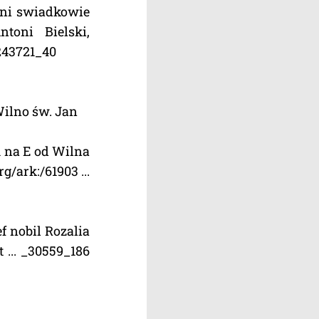
zni swiadkowie
toni Bielski,
_243721_40
Wilno św. Jan
m na E od Wilna
/ark:/61903 ...
f nobil Rozalia
 ... _30559_186