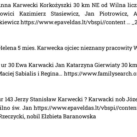
Anna Karwecki Korkożyszki 30 km NE od Wilna lic
owici Kazimierz Stasiewicz, Jan Piotrowicz, An
iewicz https://www.epaveldas.lt/vbspi//content ... 
Helena 5 mies. Karwecka ojciec nieznany pracowity 
2 ur 30 Ewa Karwacki Jan Katarzyna Gierwiaty 30 k
aciej Sabialis i Regina… https://www.familysearch.org
ur 143 Jerzy Stanisław Karwecki ? Karwacki nob Józe
no św. Jan https://www.epaveldas.lt/vbspi//content
 Rzeczycki, nobil Elzbieta Baranowska