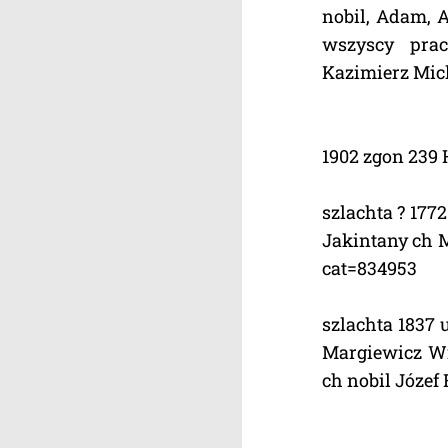
nobil, Adam, 
wszyscy prac
Kazimierz Mick
1902 zgon 239 
szlachta ? 177
Jakintany ch M
cat=834953
szlachta 1837 
Margiewicz Wil
ch nobil Józef