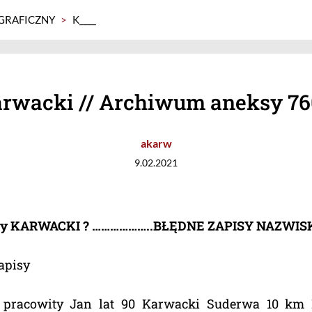
GRAFICZNY
>
K____
rwacki // Archiwum aneksy 760
akarw
9.02.2021
y KARWACKI ? ………………..BŁĘDNE ZAPISY NAZWIS
apisy
5 pracowity Jan lat 90 Karwacki Suderwa 10 k