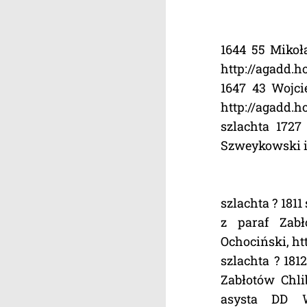
1644 55 Mikoł
http://agadd.h
1647 43 Wojci
http://agadd.h
szlachta 172
Szweykowski i 
szlachta ? 181
z paraf Zab
Ochociński, ht
szlachta ? 18
Zabłotów Chli
asysta DD W