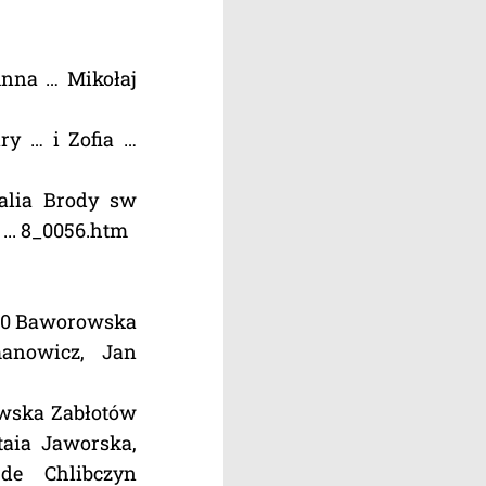
Anna … Mikołaj
ry … i Zofia …
alia Brody sw
... 8_0056.htm
t 20 Baworowska
anowicz, Jan
owska Zabłotów
taia Jaworska,
de Chlibczyn