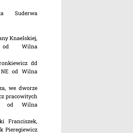
a Suderwa
any Knaelskiej,
 od Wilna
Fronkiewicz dd
 NE od Wilna
 za, we dworze
cz pracowitych
E od Wilna
i Franciszek,
k Pieregiewicz