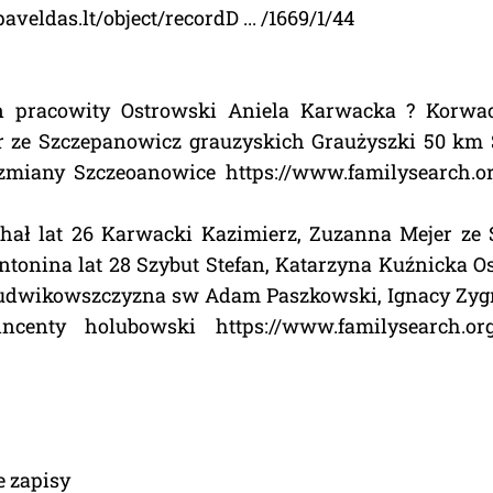
veldas.lt/object/recordD ... /1669/1/44
an pracowity Ostrowski Aniela Karwacka ? Korwac
 ze Szczepanowicz grauzyskich Graużyszki 50 km 
iany Szczeoanowice https://www.familysearch.org/
chał lat 26 Karwacki Kazimierz, Zuzanna Mejer ze
ntonina lat 28 Szybut Stefan, Katarzyna Kuźnicka 
udwikowszczyzna sw Adam Paszkowski, Ignacy Zygm
centy holubowski https://www.familysearch.org/
e zapisy