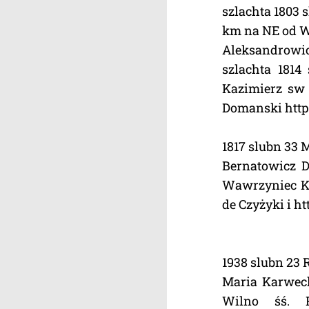
szlachta 1803 
km na NE od W
Aleksandrowicz
szlachta 1814
Kazimierz sw 
Domanski https
1817 slubn 33 
Bernatowicz 
Wawrzyniec Ka
de Czyżyki i h
1938 slubn 23 
Maria Karweck
Wilno śś. 