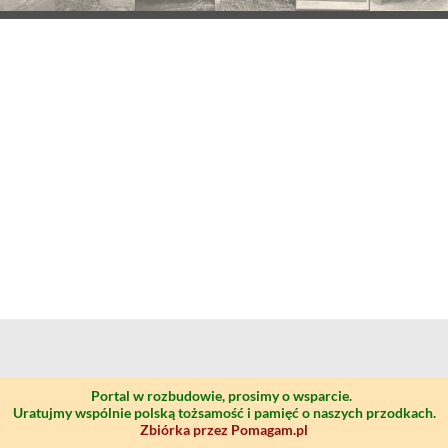
Portal w rozbudowie, prosimy o wsparcie.
Uratujmy wspólnie polską tożsamość i pamięć o naszych przodkach.
Zbiórka przez Pomagam.pl