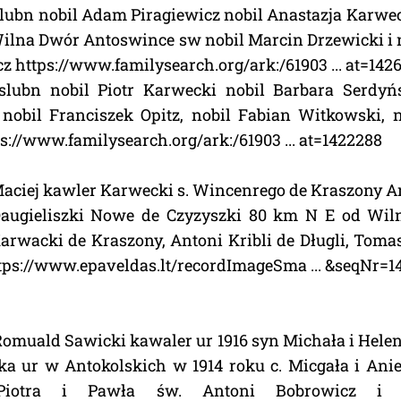
slubn nobil Adam Piragiewicz nobil Anastazja Karwe
ilna Dwór Antoswince sw nobil Marcin Drzewicki i 
 https://www.familysearch.org/ark:/61903 ... at=142
 slubn nobil Piotr Karwecki nobil Barbara Serdy
nobil Franciszek Opitz, nobil Fabian Witkowski, 
://www.familysearch.org/ark:/61903 ... at=1422288
Maciej kawler Karwecki s. Wincenrego de Kraszony 
Daugieliszki Nowe de Czyzyszki 80 km N E od Wil
rwacki de Kraszony, Antoni Kribli de Długli, Toma
ttps://www.epaveldas.lt/recordImageSma ... &seqNr=1
Romuald Sawicki kawaler ur 1916 syn Michała i Hele
a ur w Antokolskich w 1914 roku c. Micgała i Aniel
Piotra i Pawła św. Antoni Bobrowicz i 