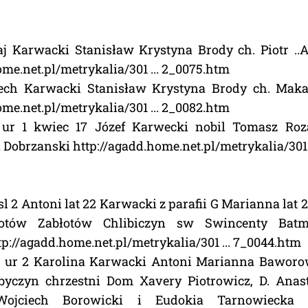
aj Karwacki Stanisław Krystyna Brody ch. Piotr ..
ome.net.pl/metrykalia/301 ... 2_0075.htm
ech Karwacki Stanisław Krystyna Brody ch. Maka
ome.net.pl/metrykalia/301 ... 2_0082.htm
7 ur 1 kwiec 17 Józef Karwecki nobil Tomasz Roz
Dobrzanski http://agadd.home.net.pl/metrykalia/301 
1 sl 2 Antoni lat 22 Karwacki z parafii G Marianna la
łotów Zabłotów Chlibiczyn sw Swincenty Batm
tp://agadd.home.net.pl/metrykalia/301 ... 7_0044.htm
12 ur 2 Karolina Karwacki Antoni Marianna Bawor
byczyn chrzestni Dom Xavery Piotrowicz, D. Anas
ojciech Borowicki i Eudokia Tarnowiecka 