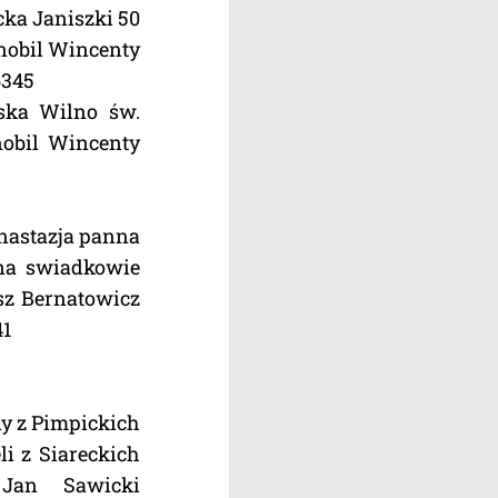
cka Janiszki 50
nobil Wincenty
6345
ńska Wilno św.
nobil Wincenty
Anastazja panna
na swiadkowie
sz Bernatowicz
41
ny z Pimpickich
i z Siareckich
Jan Sawicki