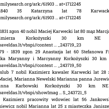
milysearch.org/ark:/61903 ... at=1712245
840 35 Katarzyna lat 78 Karwack
milysearch.org/ark:/61903 ... at=1712245
- 1831 zgon 40 nobil Maciej Karwecki lat 80 mąz Marcj
azimierza Korkożyszki 30 km NE
aveldas.lt/vbspi//content ... _243719_23
779 - 1839 zgon 29 Anastazja lat 60 Stefanowa 
tka Maryanny i Marcyanny Korkożyszki 30 km
aveldas.lt/vbspi//content ... _243719_50
 slub 7 nobil Kazimierz kawaler Karwecki lat 28
 Maciej, Marianna Newelski Marianna panna Jurewi
rianna Karbowski Korkożyszki 30 km N
aveldas.lt/vbspi/showImag ... S_243721_5
1 Kazimierz pracowity wdowiec lat 56 Jankowsk
siewicz nobil Marianna lat 25 z miasteczka Janisze