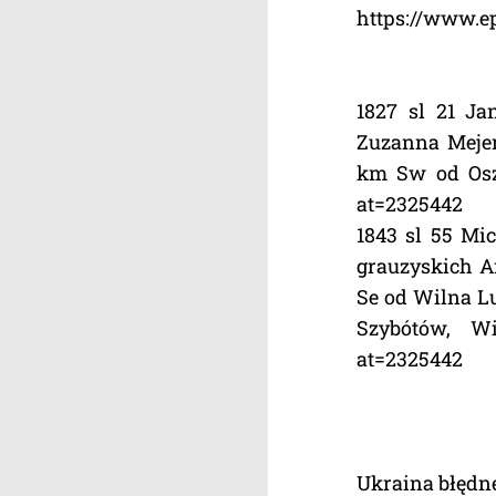
https://www.epa
1827 sl 21 J
Zuzanna Mejer
km Sw od Oszm
at=2325442
1843 sl 55 Mi
grauzyskich A
Se od Wilna L
Szybótów, Win
at=2325442
Ukraina błędn