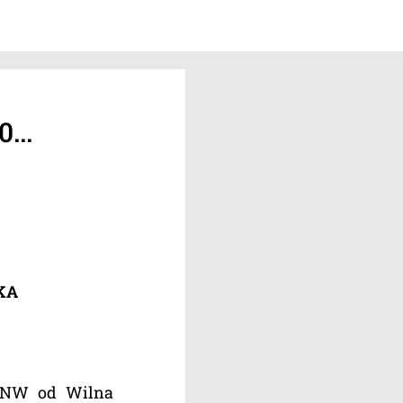
...
KA
m NW od Wilna