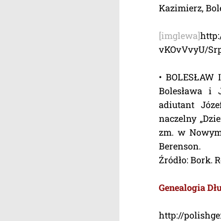
Kazimierz, Bol
[imglewa]
http
vKOvVvyU/Sr
• BOLESŁAW Ig
Bolesława i J
adiutant Józe
naczelny „Dzi
zm. w Nowym J
Berenson.
Źródło: Bork. R
Genealogia Dł
http://polishg