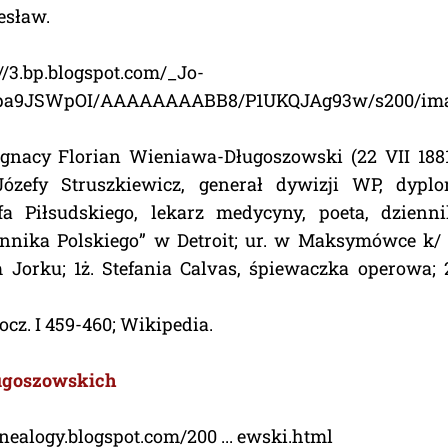
esław.
://3.bp.blogspot.com/_Jo-
pa9JSWpOI/AAAAAAAABB8/P1UKQJAg93w/s200/imag
nacy Florian Wieniawa-Długoszowski (22 VII 1881-1
ózefy Struszkiewicz, generał dywizji WP, dyplo
fa Piłsudskiego, lekarz medycyny, poeta, dzienni
ennika Polskiego” w Detroit; ur. w Maksymówce k/
orku; 1ż. Stefania Calvas, śpiewaczka operowa; 
ocz. I 459-460; Wikipedia.
ugoszowskich
enealogy.blogspot.com/200 ... ewski.html