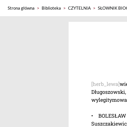
Strona główna
>
Biblioteka
>
CZYTELNIA
>
SŁOWNIK BIO
[herb_lewa]
wi
Długoszowsk
wylegitymowan
• BOLESŁAW 
Suszczakiewic