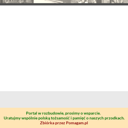
Portal w rozbudowie, prosimy o wsparcie.
Uratujmy wspólnie polską tożsamość i pamięć o naszych przodkach.
Zbiórka przez Pomagam.pl