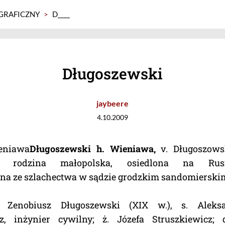
GRAFICZNY
>
D____
Długoszewski
jaybeere
4.10.2009
eniawa
Długoszewski h. Wieniawa,
v. Długoszows
i, rodzina małopolska, osiedlona na Rus
a ze szlachectwa w sądzie grodzkim sandomierskim 
Zenobiusz Długoszewski (XIX w.), s. Aleksa
z, inżynier cywilny; ż. Józefa Struszkiewicz; dz