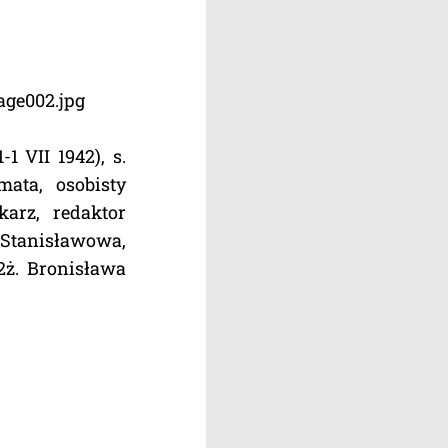
e002.jpg
 VII 1942), s.
mata, osobisty
karz, redaktor
 Stanisławowa,
2ż. Bronisława