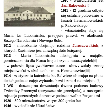
1910
- właścicielem jest
Jan Rakowski
[5]
1911
- 12 grudnia odbyło
się ostatnie polowanie w
lasach hermanowickich
p. Rakowskiego.
- właścicielką staje się
Maria ks. Lubomirska, przejęcie prawd. w okolicach
Bożego Narodzenia i Nowego Roku.
1912
- mieszkanie obejmuje rodzina
Jaroszewskich
, z
których Kazimierz jest zarządcą dóbr księżnej.
1913
- Maria Lubomirska udostępnia w majątku
pomieszczenia dla Kursu kroju i szycia nauczycielek
[6]
- w połowie lipca gwałtowne burze i ulewy zalały szereg
miejscowości w okolicach - m.in. Hermanowice
[15]
1914
- w styczniu katecheta ks. Balwierz chorując na płuca
dostał podczas zajęć wybuchu krwi i zmarł na miejscu
[7]
I WŚ
- doszczętna dewastacja dworu podczas budowy
Twierdzy Przemyśl (oczyszczanie przedpola), a następnie
rujnacja pozostałych domostw podczas walk z Rosjanami
1920
- 500 mieszkańców, w tym 300 greko-kat.
1946
- wysiedlenie Ukraińców