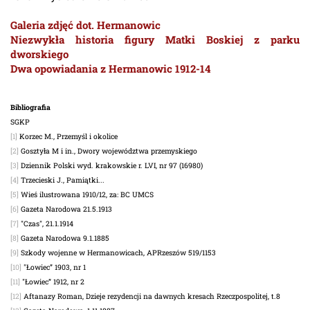
Galeria zdjęć dot. Hermanowic
Niezwykła historia figury Matki Boskiej z parku
dworskiego
Dwa opowiadania z Hermanowic 1912-14
Bibliografia
SGKP
[1]
Korzec M., Przemyśl i okolice
[2]
Gosztyła M i in., Dwory województwa przemyskiego
[3]
Dziennik Polski wyd. krakowskie r. LVI, nr 97 (16980)
[4]
Trzecieski J., Pamiątki...
[5]
Wieś ilustrowana 1910/12, za: BC UMCS
[6]
Gazeta Narodowa 21.5.1913
[7]
"Czas", 21.1.1914
[8]
Gazeta Narodowa 9.1.1885
[9]
Szkody wojenne w Hermanowicach, APRzeszów 519/1153
[10]
"Łowiec” 1903, nr 1
[11]
"Łowiec” 1912, nr 2
[12]
Aftanazy Roman, Dzieje rezydencji na dawnych kresach Rzeczpospolitej, t.8