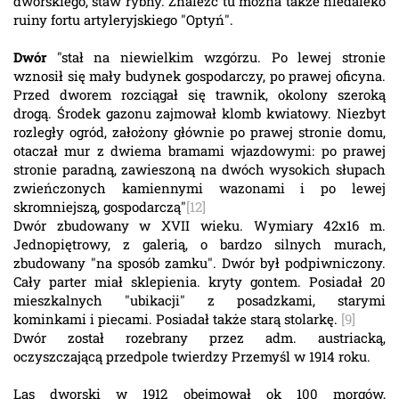
dworskiego, staw rybny. Znaleźć tu można także niedaleko
ruiny fortu artyleryjskiego "Optyń".
Dwór
"stał na niewielkim wzgórzu. Po lewej stronie
wznosił się mały budynek gospodarczy, po prawej oficyna.
Przed dworem rozciągał się trawnik, okolony szeroką
drogą. Środek gazonu zajmował klomb kwiatowy. Niezbyt
rozległy ogród, założony głównie po prawej stronie domu,
otaczał mur z dwiema bramami wjazdowymi: po prawej
stronie paradną, zawieszoną na dwóch wysokich słupach
zwieńczonych kamiennymi wazonami i po lewej
skromniejszą, gospodarczą"
[12]
Dwór zbudowany w XVII wieku. Wymiary 42x16 m.
Jednopiętrowy, z galerią, o bardzo silnych murach,
zbudowany "na sposób zamku". Dwór był podpiwniczony.
Cały parter miał sklepienia. kryty gontem. Posiadał 20
mieszkalnych "ubikacji" z posadzkami, starymi
kominkami i piecami. Posiadał także starą stolarkę.
[9]
Dwór został rozebrany przez adm. austriacką,
oczyszczającą przedpole twierdzy Przemyśl w 1914 roku.
Las dworski w 1912 obejmował ok 100 morgów,