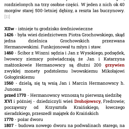
rozdzielonych na trzy osobne części. W jeden z nich ok 40
morgów starej 500-letniej dębiny, a reszta las buczynowy.
[11]
XIIw
- istnieje tu grodzisko średniowieczne
1426
- była wieś dziedzictwem Piotra Grochowskiego, skąd
jedna dzielnica Grochowskich przezwana
Hermanowskimi. Funkcjonował tu młyn i staw.
1460
- Ścibor z Wiszni sędzia i Jan z Wysokiego, podsędek,
lwowscy ziemscy poświadczają że Jan i Katarzyna
małżonkowie Hermanowscy są dłużni 200
grzywien
zwykłej monety podstolemu lwowskiemu Mikołajowi
Gołogórskiemu
1560
- dzielą, się tą wsią Jan i Marcin Hermanowscy h.
Junosza
przed 1770
- Hermanowscy wznoszą tu pierwszą siedzibę
XVI
i później - dziedziczyli wieś
Drohojowscy
, Fredrowie;
począwszy od Krzysztofa Kraińskiego, łowczego
sieradzkiego, przeszedł majątek do Kraińskich
1770
- pożar dworu
1807
- budowa nowego dworu na podwalinach starego, na