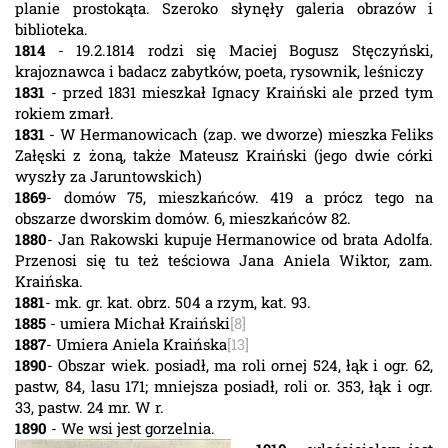
planie prostokąta. Szeroko słynęły galeria obrazów i
biblioteka.
1814
- 19.2.1814 rodzi się Maciej Bogusz Stęczyński,
krajoznawca i badacz zabytków, poeta, rysownik, leśniczy
1831
- przed 1831 mieszkał Ignacy Kraiński ale przed tym
rokiem zmarł.
1831
- W Hermanowicach (zap. we dworze) mieszka Feliks
Załęski z żoną, także Mateusz Kraiński (jego dwie córki
wyszły za Jaruntowskich)
1869
- domów 75, mieszkańców. 419 a prócz tego na
obszarze dworskim domów. 6, mieszkańców 82.
1880
- Jan Rakowski kupuje Hermanowice od brata Adolfa.
Przenosi się tu też teściowa Jana Aniela Wiktor, zam.
Kraińska.
1881
- mk. gr. kat. obrz. 504 a rzym, kat. 93.
1885
- umiera Michał Kraiński
[8]
1887
- Umiera Aniela Kraińska
[13]
1890
- Obszar wiek. posiadł, ma roli ornej 524, łąk i ogr. 62,
pastw, 84, lasu 171; mniejsza posiadł, roli or. 353, łąk i ogr.
33, pastw. 24 mr. W r.
1890
- We wsi jest gorzelnia.