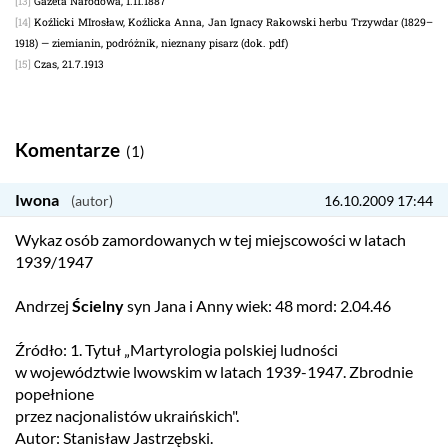
[13]
Gazeta Narodowa, 1.11.1887
[14]
Koźlicki MIrosław, Koźlicka Anna, Jan Ignacy Rakowski herbu Trzywdar (1829–
1918) — ziemianin, podróżnik, nieznany pisarz (dok. pdf)
[15]
Czas, 21.7.1913
Komentarze
(1)
Iwona
16.10.2009 17:44
Wykaz osób zamordowanych w tej miejscowości w latach
1939/1947
Andrzej
Ścielny
syn Jana i Anny wiek: 48 mord: 2.04.46
Źródło: 1. Tytuł „Martyrologia polskiej ludności
w województwie lwowskim w latach 1939-1947. Zbrodnie
popełnione
przez nacjonalistów ukraińskich".
Autor: Stanisław Jastrzębski.