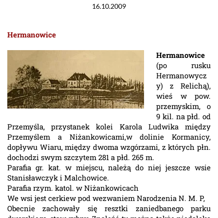
16.10.2009
Hermanowice
Hermanowice
(po rusku
Hermanowycz
y) z Relichą),
wieś w pow.
przemyskim, o
9 kil. na płd. od
Przemyśla, przystanek kolei Karola Ludwika między
Przemyślem a Niżankowicami,w dolinie Kormanicy,
dopływu Wiaru, między dwoma wzgórzami, z których płn.
dochodzi swym szczytem 281 a płd. 265 m.
Parafia gr. kat. w miejscu, należą do niej jeszcze wsie
Stanisławczyk i Malchowice.
Parafia rzym. katol. w Niżankowicach
We wsi jest cerkiew pod wezwaniem Narodzenia N. M. P,
Obecnie zachowały się resztki zaniedbanego parku