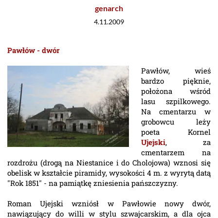
genarch
4.11.2009
Pawłów - dwór
Pawłów, wieś
bardzo pięknie,
położona wśród
lasu szpilkowego.
Na cmentarzu w
grobowcu leży
poeta Kornel
Ujejski
, za
cmentarzem na
rozdrożu (drogą na Niestanice i do Cholojowa) wznosi się
obelisk w kształcie piramidy, wysokości 4 m. z wyrytą datą
"Rok 1851" - na pamiątkę zniesienia pańszczyzny.
Roman Ujejski wzniósł w Pawłowie nowy dwór,
nawiązujący do willi w stylu szwajcarskim, a dla ojca