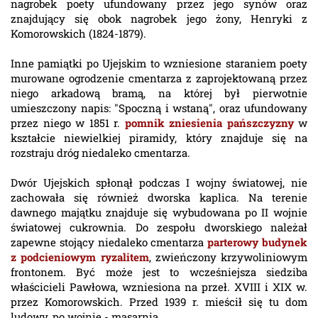
nagrobek poety ufundowany przez jego synów oraz
znajdujący się obok nagrobek jego żony, Henryki z
Komorowskich (1824-1879).
Inne pamiątki po Ujejskim to wzniesione staraniem poety
murowane ogrodzenie cmentarza z zaprojektowaną przez
niego arkadową bramą, na której był pierwotnie
umieszczony napis: "Spoczną i wstaną", oraz ufundowany
przez niego w 1851 r.
pomnik zniesienia pańszczyzny
w
kształcie niewielkiej piramidy, który znajduje się na
rozstraju dróg niedaleko cmentarza.
Dwór Ujejskich spłonął podczas I wojny światowej, nie
zachowała się również dworska kaplica. Na terenie
dawnego majątku znajduje się wybudowana po II wojnie
światowej cukrownia. Do zespołu dworskiego należał
zapewne stojący niedaleko cmentarza
parterowy budynek
z podcieniowym ryzalitem
, zwieńczony krzywoliniowym
frontonem. Być może jest to wcześniejsza siedziba
właścicieli Pawłowa, wzniesiona na przeł. XVIII i XIX w.
przez Komorowskich. Przed 1939 r. mieścił się tu dom
ludowy, po wojnie - masarnia.