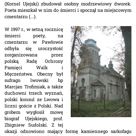
(Kornel Ujejski) zbudował osobny modrzewiowy dworek.
Poeta mieszkał w nim do śmierci i spoczął na miejscowym
cmentarzu (...).
W 1997 r., w setną rocznicę
śmierci poety, na
cmentarzu w Pawłowie
odbyła się uroczystość
zorganizowana przez
polską Radę Ochrony
Pamięci Walk i
Męczeństwa. Obecny był
sufragn lwowski bp
Marcjan Trofimiak, a także
duchowni trzech wyznań,
polski konsul ze Lwowa i
liczni goście z Polski. Nad
grobem wygłosił mowę
biograf Ujejskiego, prof.
Zbigniew Sudolski. Z tej
okazji odnowiono mający formę kamiennego sarkofagu