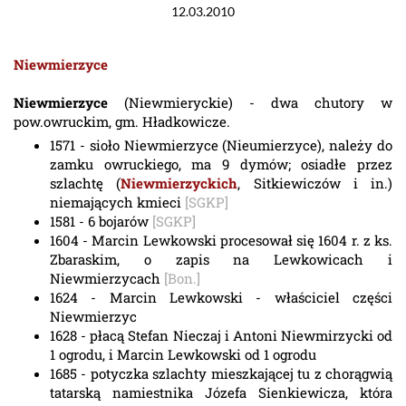
12.03.2010
Niewmierzyce
Niewmierzyce
(Niewmieryckie) - dwa chutory w
pow.owruckim, gm. Hładkowicze.
1571 - sioło Niewmierzyce (Nieumierzyce), należy do
zamku owruckiego, ma 9 dymów; osiadłe przez
szlachtę (
Niewmierzyckich
, Sitkiewiczów i in.)
niemających kmieci
[SGKP]
1581 - 6 bojarów
[SGKP]
1604 - Marcin Lewkowski procesował się 1604 r. z ks.
Zbaraskim, o zapis na Lewkowicach i
Niewmierzycach
[Bon.]
1624 - Marcin Lewkowski - właściciel części
Niewmierzyc
1628 - płacą Stefan Nieczaj i Antoni Niewmirzycki od
1 ogrodu, i Marcin Lewkowski od 1 ogrodu
1685 - potyczka szlachty mieszkającej tu z chorągwią
tatarską namiestnika Józefa Sienkiewicza, która