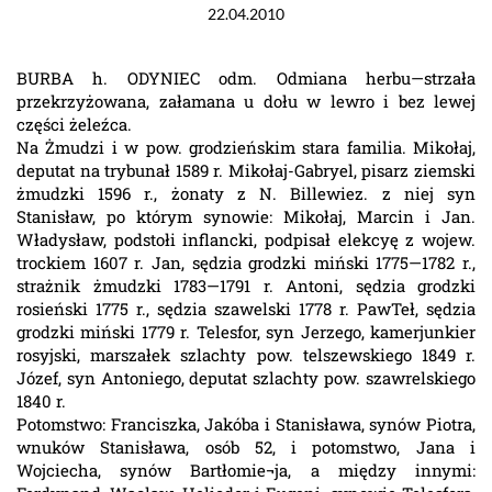
22.04.2010
BURBA h. ODYNIEC odm. Odmiana herbu—strzała
przekrzyżowana, załamana u dołu w lewro i bez lewej
części żeleźca.
Na Żmudzi i w pow. grodzieńskim stara familia. Mikołaj,
deputat na trybunał 1589 r. Mikołaj-Gabryel, pisarz ziemski
żmudzki 1596 r., żonaty z N. Billewiez. z niej syn
Stanisław, po którym synowie: Mikołaj, Marcin i Jan.
Władysław, podstołi inflancki, podpisał elekcyę z wojew.
trockiem 1607 r. Jan, sędzia grodzki miński 1775—1782 r.,
strażnik żmudzki 1783—1791 r. Antoni, sędzia grodzki
rosieński 1775 r., sędzia szawelski 1778 r. PawTeł, sędzia
grodzki miński 1779 r. Telesfor, syn Jerzego, kamerjunkier
rosyjski, marszałek szlachty pow. telszewskiego 1849 r.
Józef, syn Antoniego, deputat szlachty pow. szawrelskiego
1840 r.
Potomstwo: Franciszka, Jakóba i Stanisława, synów Piotra,
wnuków Stanisława, osób 52, i potomstwo, Jana i
Wojciecha, synów Bartłomie¬ja, a między innymi: