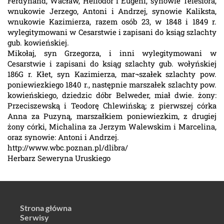
Ferdynand, Wacław, Heliodor i Eugeni, synowie Telesfora,
wnukowie Jerzego, Antoni i Andrzej, synowie Kaliksta,
wnukowie Kazimierza, razem osób 23, w 1848 i 1849 r.
wylegitymowani w Cesarstwie i zapisani do ksiąg szlachty
gub. kowieńskiej.
Mikołaj, syn Grzegorza, i inni wylegitymowani w
Cesarstwie i zapisani do ksiąg szlachty gub. wołyńskiej
186G r. Kłet, syn Kazimierza, mar¬szałek szlachty pow.
poniewiezkiego 1840 r., następnie marszałek szlachty pow.
kowieńskiego, dziedzic dóbr Belweder, miał dwie. żony:
Przeciszewską i Teodorę Chlewińską; z pierwszej córka
Anna za Puzyną, marszałkiem poniewiezkim, z drugiej
żony córki, Michalina za Jerzym Walewskim i Marcelina,
oraz synowie: Antoni i Andrzej.
http://www.wbc.poznan.pl/dlibra/
Herbarz Seweryna Uruskiego
Strona główna
Serwisy