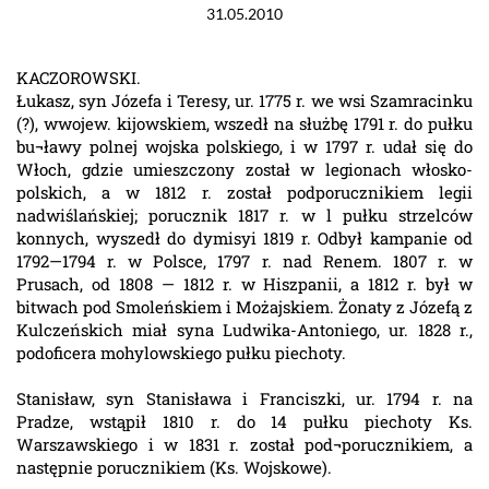
31.05.2010
KACZOROWSKI.
Łukasz, syn Józefa i Teresy, ur. 1775 r. we wsi Szamracinku
(?), wwojew. kijowskiem, wszedł na służbę 1791 r. do pułku
bu¬ławy polnej wojska polskiego, i w 1797 r. udał się do
Włoch, gdzie umieszczony został w legionach włosko-
polskich, a w 1812 r. został podporucznikiem legii
nadwiślańskiej; porucznik 1817 r. w l pułku strzelców
konnych, wyszedł do dymisyi 1819 r. Odbył kampanie od
1792—1794 r. w Polsce, 1797 r. nad Renem. 1807 r. w
Prusach, od 1808 — 1812 r. w Hiszpanii, a 1812 r. był w
bitwach pod Smoleńskiem i Możajskiem. Żonaty z Józefą z
Kulczeńskich miał syna Ludwika-Antoniego, ur. 1828 r.,
podoficera mohylowskiego pułku piechoty.
Stanisław, syn Stanisława i Franciszki, ur. 1794 r. na
Pradze, wstąpił 1810 r. do 14 pułku piechoty Ks.
Warszawskiego i w 1831 r. został pod¬porucznikiem, a
następnie porucznikiem (Ks. Wojskowe).