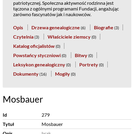
patriotycznej. Społeczna aktywność rodzinna jest
łączona z ogólnymi programami Fundacji, angażując
zarówno fascynatów jak i naukowców.
Opis
Drzewa genealogiczne
Biografie
(
6
)
(
3
)
Czytelnia
Właściciele ziemscy
(
3
)
(
0
)
Katalog oficjalistów
(
0
)
Powstańcy styczniowi
Bitwy
(
0
)
(
0
)
Leksykon genealogiczny
Portrety
(
0
)
(
0
)
Dokumenty
Mogiły
(
16
)
(
0
)
Mosbauer
Id
279
Tytuł
Mosbauer
Opis
brak