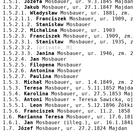
1.5.1. 
Józefa
 Mosbauer, ur. 9.3.1845 Majdan
1.5.2. 
Jakub
 Mosbauer, ur. 27.1.1847 Majdan
1.5.2.1. 
Władysław
 Mosbauer, ur. 1881, zm. 
1.5.2.1.1. 
Franciszek
 Mosbauer, ur. 1909, z
1.5.2.1.2. 
Stanisław
 Mosbauer
1.5.2.2. 
Michalina
 Mosbauer, ur. 1903
1.5.2.3. 
Franciszek
 Mosbauer, ur. 1909, zm.
1.5.2.3.1. 
Stanisław
  Mosbauer, ur. 1935, z
1.5.2.3.2. 
[private, M]
1.5.2.3.3. 
Janina
 Mosbauer, ur. 1946, zm. 2
1.5.2.4. 
Jan
 Mosbauer
1.5.2.5. 
Filopena
 Mosbauer
1.5.2.6. 
Antonina
 Mosbauer
1.5.2.7. 
Paulina
 Mosbauer
1.5.3. 
Michał
 Mosbauer, ur. 1.4.1849, zm. 2
1.5.3. 
Teresa
 Masbauer, ur. 5.11.1852 Majda
1.5.4. 
Karolina
 Mosbauer, ur. 27.5.1853 Maj
1.5.5. 
Antoni
 Mosbauer + Teresa Sawicka, oj
1.5.5.1. 
Leon
 Mosbauer, ur. 5.12.1896 Żółki
1.5.6. 
Franciszek
 Mosbauer, ur. 11.2. 1858 
1.6. 
Marianna Teresa
 Mosbauer, ur. 17.6.181
1.6.1. 
Jan
 Mosbauer (illeg.), ur. 16.1.1841
1.7. 
Józef
 Mosbauer, ur. 27.2.1824 Majdan  