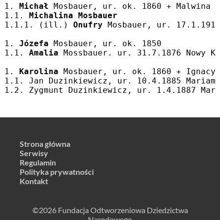
1. 
Michał
 Mosbauer, ur. ok. 1860 + Malwina 
1.1. 
Michalina Mosbauer
1.1.1. (ill.) 
Onufry
 Mosbauer, ur. 17.1.191
1. 
Józefa
 Mosbauer, ur. ok. 1850
1.1. 
Amalia
 Mossbauer. ur. 31.7.1876 Nowy K
1. 
Karolina
 Mosbauer, ur. ok. 1860 + Ignacy
1.1. Jan Duzinkiewicz, ur. 10.4.1885 Mariam
1.2. Zygmunt Duzinkiewicz, ur. 1.4.1887 Mar
Strona główna
Serwisy
Regulamin
Polityka prywatności
Kontakt
©2026 Fundacja Odtworzeniowa Dziedzictwa
Narodowego