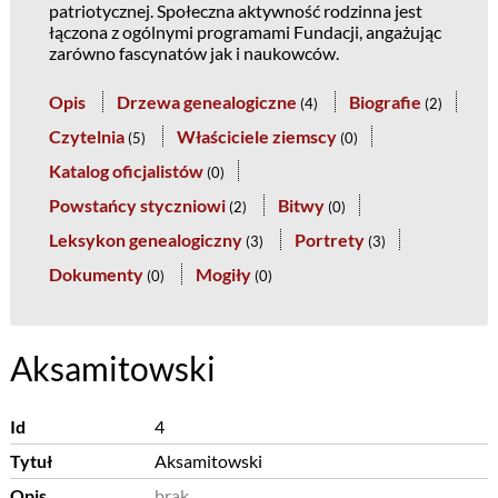
patriotycznej. Społeczna aktywność rodzinna jest
łączona z ogólnymi programami Fundacji, angażując
zarówno fascynatów jak i naukowców.
Opis
Drzewa genealogiczne
Biografie
(
4
)
(
2
)
Czytelnia
Właściciele ziemscy
(
5
)
(
0
)
Katalog oficjalistów
(
0
)
Powstańcy styczniowi
Bitwy
(
2
)
(
0
)
Leksykon genealogiczny
Portrety
(
3
)
(
3
)
Dokumenty
Mogiły
(
0
)
(
0
)
Aksamitowski
Id
4
Tytuł
Aksamitowski
Opis
brak