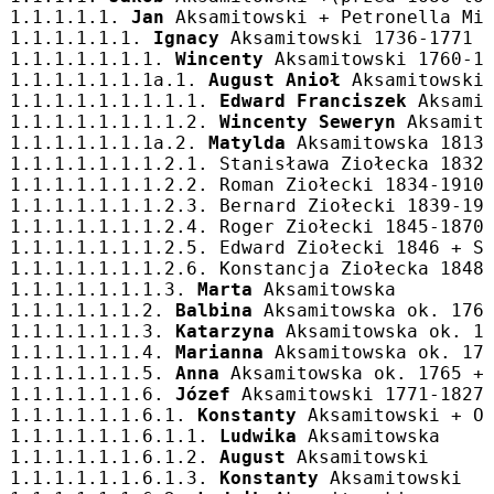
1.1.1.1.1. 
Jan
 Aksamitowski + Petronella Mi
1.1.1.1.1.1. 
Ignacy
 Aksamitowski 1736-1771 
1.1.1.1.1.1.1. 
Wincenty
 Aksamitowski 1760-1
1.1.1.1.1.1.1a.1. 
August Anioł
 Aksamitowski
1.1.1.1.1.1.1.1.1. 
Edward Franciszek
 Aksami
1.1.1.1.1.1.1.1.2. 
Wincenty Seweryn
 Aksamit
1.1.1.1.1.1.1a.2. 
Matylda
 Aksamitowska 1813
1.1.1.1.1.1.1.2.1. Stanisława Ziołecka 1832
1.1.1.1.1.1.1.2.2. Roman Ziołecki 1834-1910
1.1.1.1.1.1.1.2.3. Bernard Ziołecki 1839-19
1.1.1.1.1.1.1.2.4. Roger Ziołecki 1845-1870
1.1.1.1.1.1.1.2.5. Edward Ziołecki 1846 + S
1.1.1.1.1.1.1.2.6. Konstancja Ziołecka 1848
1.1.1.1.1.1.1.3. 
Marta
 Aksamitowska
1.1.1.1.1.1.2. 
Balbina
 Aksamitowska ok. 176
1.1.1.1.1.1.3. 
Katarzyna
 Aksamitowska ok. 1
1.1.1.1.1.1.4. 
Marianna
 Aksamitowska ok. 17
1.1.1.1.1.1.5. 
Anna
 Aksamitowska ok. 1765 +
1.1.1.1.1.1.6. 
Józef
 Aksamitowski 1771-1827
1.1.1.1.1.1.6.1. 
Konstanty
 Aksamitowski + O
1.1.1.1.1.1.6.1.1. 
Ludwika
 Aksamitowska
1.1.1.1.1.1.6.1.2. 
August
 Aksamitowski
1.1.1.1.1.1.6.1.3. 
Konstanty
 Aksamitowski