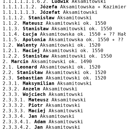
1.1.1.1.1.1.6.2. 
Ludwik
 Aksamitowski
1.1.1.1.1.2. 
Józefa
 Aksamitowska + Kazimier
1.1.1.1.1.3. 
Józefat
 Aksamitowski
1.1.1.2. 
Stanisław
 Aksamitowski
1.1.2. 
Mateusz
 Aksamitowski ok. 1550
1.1.3. 
Stanisław
 Aksamitowski ok. 1550
1.1.4. 
Łucja
 Aksamitowska ok. 1550 + ?? Hał
1.1.5. 
Apolonia
 Aksamitowska ok. 1550 + ?? 
1.2. 
Walenty
 Aksamitowski ok. 1520
1.2.1. 
Maciej
 Aksamitowski ok. 1550
1.2.2. 
Stanisław
 Aksamitowski ok. 1550
2. 
Marcin
 Aksamitowski ok. 1490
2.1. 
Leonard
 Aksamitowski ok. 1520
2.2. 
Stanisław
 Aksamitowski ok. 1520
2.3. 
Sebastian
 Aksamitowski ok. 1520
2.3.1. 
Maksymilian
 Aksamitowski
2.3.2. 
Anzelm
 Aksamitowski
2.3.3. 
Wojciech
 Aksamitowski
2.3.3.1. 
Mateusz
 Aksamitowski
2.3.3.2. 
Piotr
 Aksamitowski
2.3.3.3. 
Maciej
 Aksamitowski
2.3.3.4. 
Jan
 Aksamitowski
2.3.3.4.1. 
Adam
 Aksamitowski
2.3.3.4.2. 
Jan
 Aksamitowski