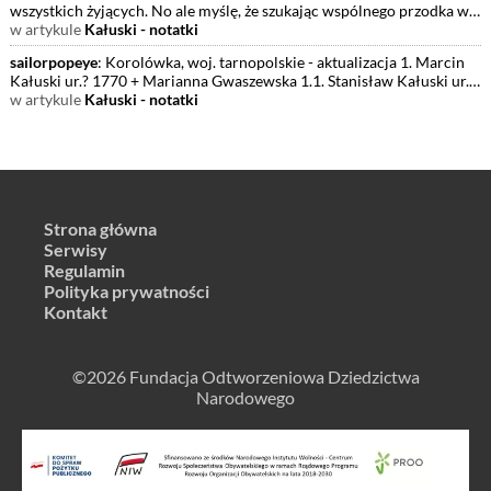
wszystkich żyjących. No ale myślę, że szukając wspólnego przodka w
śród żywych go nie
w artykule
Kałuski - notatki
sailorpopeye
: Korolówka, woj. tarnopolskie - aktualizacja 1. Marcin
Kałuski ur.? 1770 + Marianna Gwaszewska 1.1. Stanisław Kałuski ur.
1795 zm.
w artykule
Kałuski - notatki
Strona główna
Serwisy
Regulamin
Polityka prywatności
Kontakt
©2026 Fundacja Odtworzeniowa Dziedzictwa
Narodowego