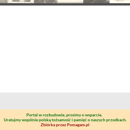
Portal w rozbudowie, prosimy o wsparcie.
Uratujmy wspólnie polską tożsamość i pamięć o naszych przodkach.
Zbiórka przez Pomagam.pl