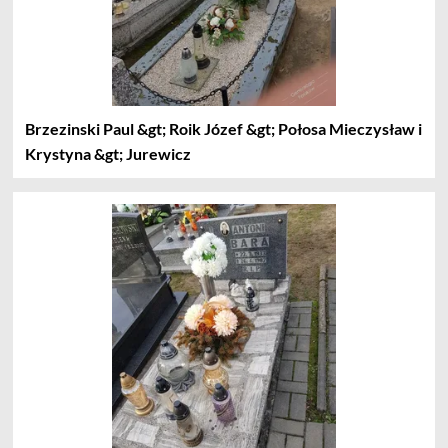
Brzezinski Paul &gt; Roik Józef &gt; Połosa Mieczysław i
Krystyna &gt; Jurewicz