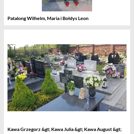
Patalong Wilhelm, Maria i Bołdys Leon
Kawa Grzegorz &gt; Kawa Julia &gt; Kawa August &gt;