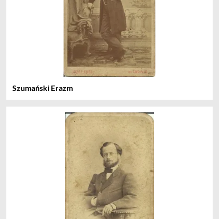
Szumański Erazm