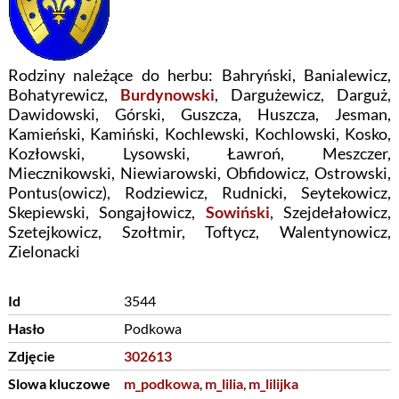
Rodziny należące do herbu: Bahryński, Banialewicz,
Bohatyrewicz,
Burdynowski
, Dargużewicz, Darguż,
Dawidowski, Górski, Guszcza, Huszcza, Jesman,
Kamieński, Kamiński, Kochlewski, Kochlowski, Kosko,
Kozłowski, Lysowski, Ławroń, Meszczer,
Miecznikowski, Niewiarowski, Obfidowicz, Ostrowski,
Pontus(owicz), Rodziewicz, Rudnicki, Seytekowicz,
Skepiewski, Songajłowicz,
Sowiński
, Szejdełałowicz,
Szetejkowicz, Szołtmir, Toftycz, Walentynowicz,
Zielonacki
Id
3544
Hasło
Podkowa
Zdjęcie
302613
Slowa kluczowe
m_podkowa
,
m_lilia
,
m_lilijka