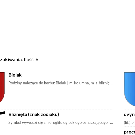
zukiwania.
Ilość: 6
Bielak
Rodziny należące do herbu: Bielak | m_kolumna, m_s_bliźnięta
Bliźnięta (znak zodiaku)
dvyni
Symbol wywodzi się z hieroglifu egipskiego oznaczającego równość, podob
(lit.) b
proc