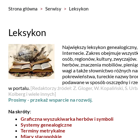
Strona główna
>
Serwisy
>
Leksykon
Leksykon
Największy leksykon genealogiczny,
Internecie. Zakres obejmuje wszystk
osób, regionów, kultury, zwyczajów. 
herbów, znaczenia mobiliów, pieniąd
wagi a także słownictwo różnych nar
pokrewieństwa, tureckie nazwy bron
podawane w sposób oszczędny i rze
w portalu.
[Redaktorzy źródeł: Z. Gloger, W. Kopaliński, S. Urb
Kolberg i wiele innych]
Prosimy - przekaż wsparcie na rozwój.
Na skróty
:
Graficzna wyszukiwarka herbów i symboli
Systemy genealogiczne
Terminy metrykalne
Miary staropolskie