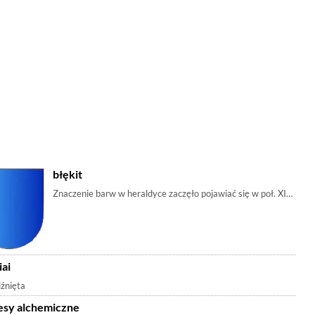
błękit
Znaczenie barw w heraldyce zaczęło pojawiać się w poł. XIV wieku 
ai
ieństwo. Związany w różnych kulturach z boginiami równowagi (Maat, Mitre, Ne
liźnięta
esy alchemiczne