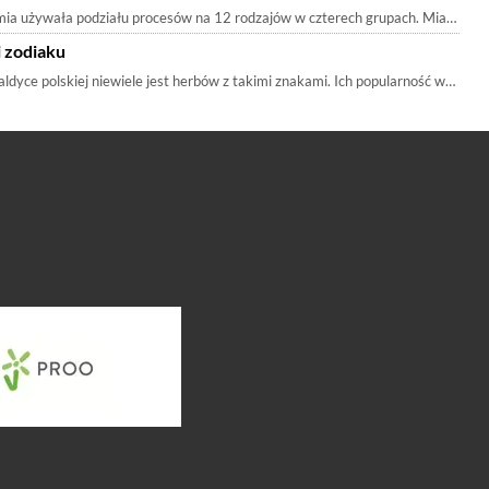
ia używała podziału procesów na 12 rodzajów w czterech grupach. Miało to be
 zodiaku
ldyce polskiej niewiele jest herbów z takimi znakami. Ich popularność wzrosła