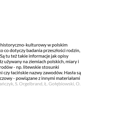
 historyczno-kulturowy w polskim
o co dotyczy badania przeszłości rodzin,
Są tu też takie informacje jak opisy
z używany na ziemiach polskich, miary i
odów - np. litewskie stosunki
i czy łacińskie nazwy zawodów. Hasła są
czowy - powiązane z innymi materiałami
ańczyk, S. Orgelbrand, Ł. Gołębiowski, O.