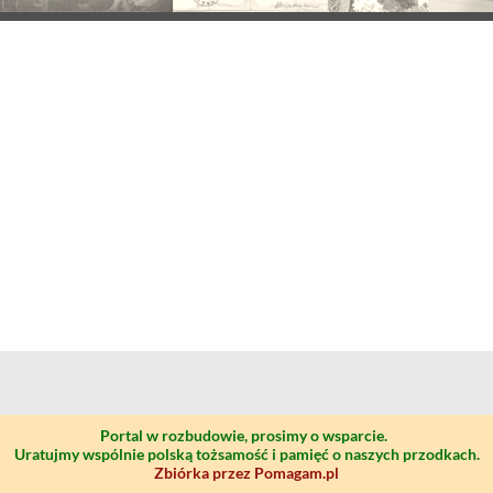
Portal w rozbudowie, prosimy o wsparcie.
Uratujmy wspólnie polską tożsamość i pamięć o naszych przodkach.
Zbiórka przez Pomagam.pl