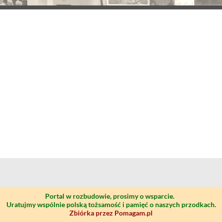
Portal w rozbudowie, prosimy o wsparcie.
Uratujmy wspólnie polską tożsamość i pamięć o naszych przodkach.
Zbiórka przez Pomagam.pl