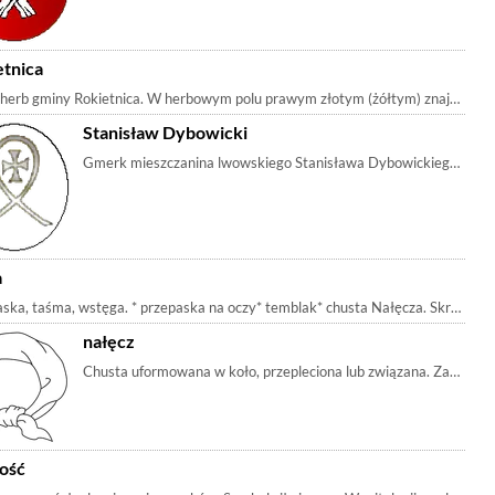
etnica
erb gminy Rokietnica. W herbowym polu prawym złotym (żółtym) znajduje się z
 Dziadulewicz: mówił o krzyżu w kole na którym lilia.[RH 5 | m_krzyżkawalersk
Stanisław Dybowicki
Gmerk mieszczanina lwowskiego Stanisława Dybowickiego (Dybowi
y, m_stopnie
a
ska, taśma, wstęga. * przepaska na oczy* temblak* chusta Nałęcza. Skręcona
Inne nazwy: Jaziora, Jeziora, Jez
nałęcz
Chusta uformowana w koło, przepleciona lub związana. Zakładana 
rzymalowski, Grzymała, Hossel, Kaszubski, Kącki, Kobuzowski, Korytkowski, K
ość