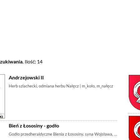
zukiwania.
Ilość: 14
Andrzejowski II
Herb szlachecki, odmiana herbu Nałęcz | m_koło, m_nałęcz
Bień z Łososiny - godło
Godło przedheraldyczne Bienia z Łososiny, syna Wojsława, a wnuka Wita 