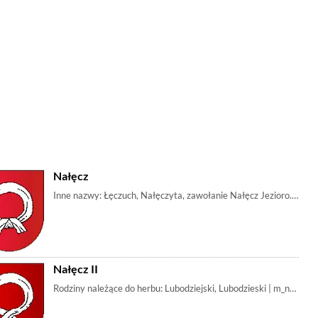
Nałęcz
Inne nazwy: Łęczuch, Nałęczyta, zawołanie Nałęcz Jezioro. Nazwa
Nałęcz II
Rodziny należące do herbu: Lubodziejski, Lubodzieski | m_nałęcz,
czyli Wydżgi z 1304 r. Godło zachowane na pieczęci znajdującej się przy doku