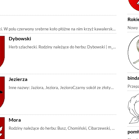
Roki
Nowy h
i. W polu czerwony srebrne koło płóżne na nim krzyż kawalerski. Inaczej podaje
Dybowski
Herb szlachecki. Rodziny należące do herbu: Dybowski | m_nałęcz, m_węb
bind
Jezierza
Przepa
Mora
Rodziny należące do herbu: Busz, Chomiński, Cibarzewski, Deleszkan, G
pomł