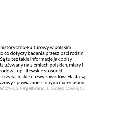
 historyczno-kulturowy w polskim
o co dotyczy badania przeszłości rodzin,
Są tu też takie informacje jak opisy
z używany na ziemiach polskich, miary i
odów - np. litewskie stosunki
i czy łacińskie nazwy zawodów. Hasła są
czowy - powiązane z innymi materiałami
ańczyk, S. Orgelbrand, Ł. Gołębiowski, O.