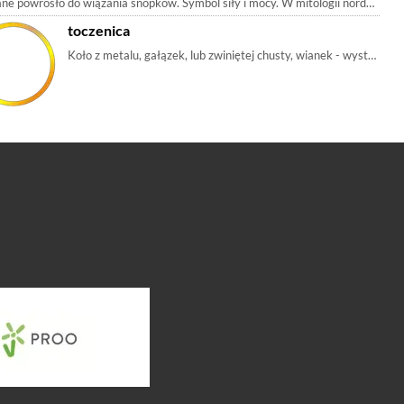
ne powrósło do wiązania snopków. Symbol siły i mocy. W mitologii nordyckiej 
toczenica
Koło z metalu, gałązek, lub zwiniętej chusty, wianek - występując