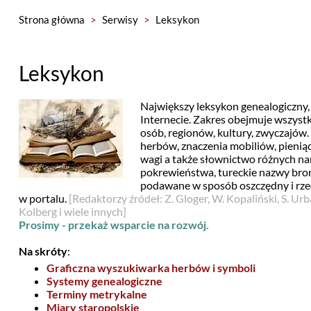
Strona główna
>
Serwisy
>
Leksykon
Leksykon
Największy leksykon genealogiczny,
Internecie. Zakres obejmuje wszystk
osób, regionów, kultury, zwyczajów. 
herbów, znaczenia mobiliów, pieniąd
wagi a także słownictwo różnych nar
pokrewieństwa, tureckie nazwy bron
podawane w sposób oszczędny i rze
w portalu.
[Redaktorzy źródeł: Z. Gloger, W. Kopaliński, S. Urb
Kolberg i wiele innych]
Prosimy - przekaż wsparcie na rozwój.
Na skróty
:
Graficzna wyszukiwarka herbów i symboli
Systemy genealogiczne
Terminy metrykalne
Miary staropolskie