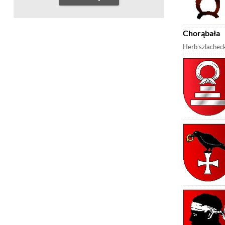
Chorąbała
Herb szlacheck