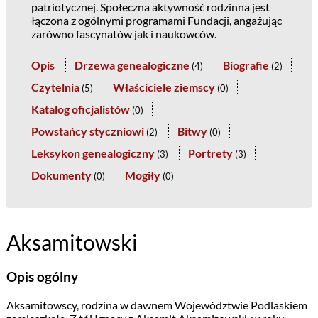
patriotycznej. Społeczna aktywność rodzinna jest
łączona z ogólnymi programami Fundacji, angażując
zarówno fascynatów jak i naukowców.
Opis
Drzewa genealogiczne
Biografie
(
4
)
(
2
)
Czytelnia
Właściciele ziemscy
(
5
)
(
0
)
Katalog oficjalistów
(
0
)
Powstańcy styczniowi
Bitwy
(
2
)
(
0
)
Leksykon genealogiczny
Portrety
(
3
)
(
3
)
Dokumenty
Mogiły
(
0
)
(
0
)
Aksamitowski
Opis ogólny
Aksamitowscy, rodzina w dawnem Województwie Podlaskiem