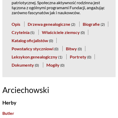
patriotycznej. Społeczna aktywność rodzinna jest
łączona z ogólnymi programami Fundacji, angażując
zarówno fascynatów jak i naukowców.
Opis
Drzewa genealogiczne
Biografie
(
2
)
(
2
)
Czytelnia
Właściciele ziemscy
(
5
)
(
0
)
Katalog oficjalistów
(
0
)
Powstańcy styczniowi
Bitwy
(
0
)
(
0
)
Leksykon genealogiczny
Portrety
(
1
)
(
0
)
Dokumenty
Mogiły
(
0
)
(
0
)
Arciechowski
Herby
Butler