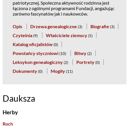
patriotycznej. Społeczna aktywność rodzinna jest
łączona z ogólnymi programami Fundacji, angażując
zarówno fascynatów jak i naukowców.
Opis
Drzewa genealogiczne
Biografie
(
3
)
(
3
)
Czytelnia
Właściciele ziemscy
(
9
)
(
5
)
Katalog oficjalistów
(
0
)
Powstańcy styczniowi
Bitwy
(
10
)
(
2
)
Leksykon genealogiczny
Portrety
(
2
)
(
0
)
Dokumenty
Mogiły
(
0
)
(
11
)
Dauksza
Herby
Roch