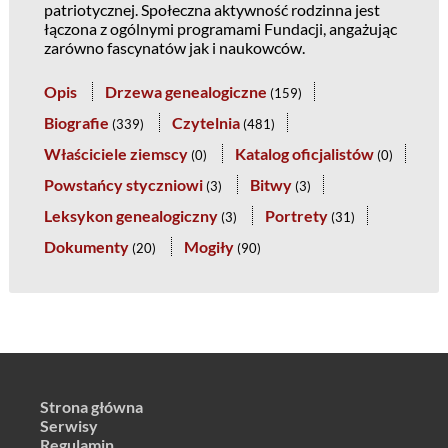
patriotycznej. Społeczna aktywność rodzinna jest
łączona z ogólnymi programami Fundacji, angażując
zarówno fascynatów jak i naukowców.
Opis
Drzewa genealogiczne
(
159
)
Biografie
Czytelnia
(
339
)
(
481
)
Właściciele ziemscy
Katalog oficjalistów
(
0
)
(
0
)
Powstańcy styczniowi
Bitwy
(
3
)
(
3
)
Leksykon genealogiczny
Portrety
(
3
)
(
31
)
Dokumenty
Mogiły
(
20
)
(
90
)
Strona główna
Serwisy
Regulamin