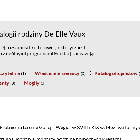
ogii rodziny De Elle Vaux
ej tożsamości kulturowej, historycznej i
na z ogólnymi programami Fundacji, angażując
Czytelnia
Właściciele ziemscy
Katalog oficjalistów
(
1
)
(
0
)
(
enty
Mogiły
(
0
)
(
0
)
rotnie na terenie Galicji i Węgier w XVIII i XIX w. Możliwe formy d
rodziną Limont h. Limont (żyjących na północnych Kresach)