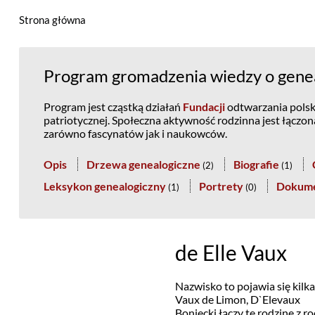
Strona główna
Program gromadzenia wiedzy o geneal
Program jest cząstką działań
Fundacji
odtwarzania polski
patriotycznej. Społeczna aktywność rodzinna jest łączo
zarówno fascynatów jak i naukowców.
Opis
Drzewa genealogiczne
Biografie
(
2
)
(
1
)
Leksykon genealogiczny
Portrety
Dokum
(
1
)
(
0
)
de Elle Vaux
Nazwisko to pojawia się kilkak
Vaux de Limon, D`Elevaux
Boniecki łączy tę rodzinę z 