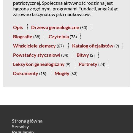
patriotycznej. Społeczna aktywność rodzinna jest
łączona z ogólnymi programami Fundacji, angażując
zarówno fascynatów jak i naukowców.
Opis
Drzewa genealogiczne
(
50
)
Biografie
Czytelnia
(
38
)
(
78
)
Właściciele ziemscy
Katalog oficjalistów
(
67
)
(
9
)
Powstańcy styczniowi
Bitwy
(
34
)
(
2
)
Leksykon genealogiczny
Portrety
(
9
)
(
24
)
Dokumenty
Mogiły
(
15
)
(
63
)
Strona główna
Serwisy
Regulamin