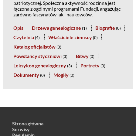
patriotycznej. Społeczna aktywność rodzinna jest
łączona z ogólnymi programami Fundacji, angażując
zarówno fascynatów jak i naukowców.
Opis
Drzewa genealogiczne
Biografie
(
1
)
(
0
)
Czytelnia
Właściciele ziemscy
(
4
)
(
0
)
Katalog oficjalistów
(
0
)
Powstańcy styczniowi
Bitwy
(
3
)
(
0
)
Leksykon genealogiczny
Portrety
(
3
)
(
0
)
Dokumenty
Mogiły
(
0
)
(
0
)
Strona główna
Serwisy
Regulamin