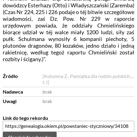
dowódzcy Esterhazy (Otto) i Władyszczański (Zaremba)
(Czas Nr 224, 225 i 226 podaje o téj bitwie szczegółowe
wiadomości, zaś Dz. Pow. Nr 229 w raporcie
urzędowym powiada, że oddziały Chmielińskiego
biorące udział w téj walce miały 1200 ludzi, siły zaś
pułk. Schulmana wynosiły 6 kompanii piechoty, 5
plutonów dragonów, 80 kozaków, jedno działo i jedną
rakietnicę, według tegoż raportu Chmieliński został
rozbity i ścigany.)".
Źródło
[Kolumna Z., Pamiątka dla rodzin polskich...,
t. I]
Nadawca
brak
Uwagi
brak
Link do tego rekordu