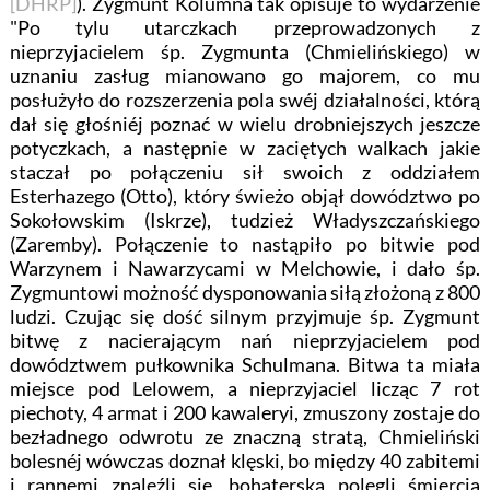
[DHRP]
). Zygmunt Kolumna tak opisuje to wydarzenie
"Po tylu utarczkach przeprowadzonych z
nieprzyjacielem śp. Zygmunta (Chmielińskiego) w
uznaniu zasług mianowano go majorem, co mu
posłużyło do rozszerzenia pola swéj działalności, którą
dał się głośniéj poznać w wielu drobniejszych jeszcze
potyczkach, a następnie w zaciętych walkach jakie
staczał po połączeniu sił swoich z oddziałem
Esterhazego (Otto), który świeżo objął dowództwo po
Sokołowskim (Iskrze), tudzież Władyszczańskiego
(Zaremby). Połączenie to nastąpiło po bitwie pod
Warzynem i Nawarzycami w Melchowie, i dało śp.
Zygmuntowi możność dysponowania siłą złożoną z 800
ludzi. Czując się dość silnym przyjmuje śp. Zygmunt
bitwę z nacierającym nań nieprzyjacielem pod
dowództwem pułkownika Schulmana. Bitwa ta miała
miejsce pod Lelowem, a nieprzyjaciel licząc 7 rot
piechoty, 4 armat i 200 kawaleryi, zmuszony zostaje do
bezładnego odwrotu ze znaczną stratą, Chmieliński
bolesnéj wówczas doznał klęski, bo między 40 zabitemi
i rannemi znaleźli się, bohaterską polegli śmiercią