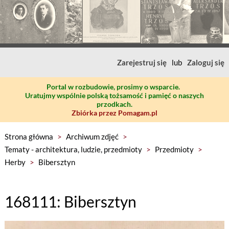
Zarejestruj się
lub
Zaloguj się
Portal w rozbudowie, prosimy o wsparcie.
Uratujmy wspólnie polską tożsamość i pamięć o naszych
przodkach.
Zbiórka przez Pomagam.pl
Strona główna
>
Archiwum zdjęć
>
Tematy - architektura, ludzie, przedmioty
>
Przedmioty
>
Herby
>
Bibersztyn
168111: Bibersztyn