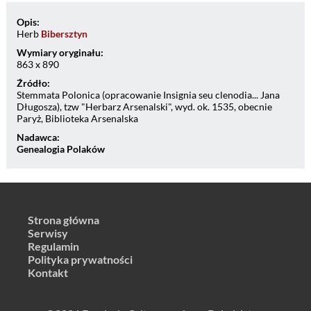
Opis:
Herb
Bibersztyn
Wymiary oryginału:
863 x 890
Źródło:
Stemmata Polonica (opracowanie Insignia seu clenodia... Jana
Długosza), tzw "Herbarz Arsenalski", wyd. ok. 1535, obecnie
Paryż, Biblioteka Arsenalska
Nadawca:
Genealogia Polaków
Strona główna
Serwisy
Regulamin
Polityka prywatności
Kontakt