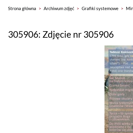
Strona główna
>
Archiwum zdjęć
>
Grafiki systemowe
>
Min
305906: Zdjęcie nr 305906