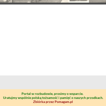
Portal w rozbudowie, prosimy o wsparcie.
Uratujmy wspólnie polską tożsamość i pamięć o naszych przodkach.
Zbiórka przez Pomagam.pl