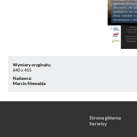
Wymiary oryginału:
640 x 455
Nadawca:
Marcin Niewalda
Strona główna
Serwisy