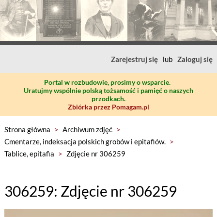
Zarejestruj się
lub
Zaloguj się
Portal w rozbudowie, prosimy o wsparcie.
Uratujmy wspólnie polską tożsamość i pamięć o naszych
przodkach.
Zbiórka przez Pomagam.pl
Strona główna
>
Archiwum zdjęć
>
Cmentarze, indeksacja polskich grobów i epitafiów.
>
Tablice, epitafia
>
Zdjęcie nr 306259
306259: Zdjęcie nr 306259