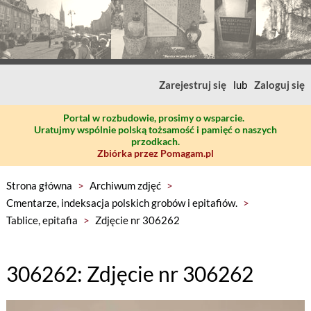
Zarejestruj się
lub
Zaloguj się
Portal w rozbudowie, prosimy o wsparcie.
Uratujmy wspólnie polską tożsamość i pamięć o naszych
przodkach.
Zbiórka przez Pomagam.pl
Strona główna
>
Archiwum zdjęć
>
Cmentarze, indeksacja polskich grobów i epitafiów.
>
Tablice, epitafia
>
Zdjęcie nr 306262
306262: Zdjęcie nr 306262