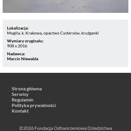
Lokalizacja:
Mogiła, k. Krakowa, opactwo Cystersów, krużganki
Wymiary oryginału:
908 x 2016
Nadawca:
Marcin Niewalda
Strona główna
Serwisy
Regulamin
Polityka prywatności
Kontakt
©2026 Fundacja Odtworzeniowa Dziedzictwa