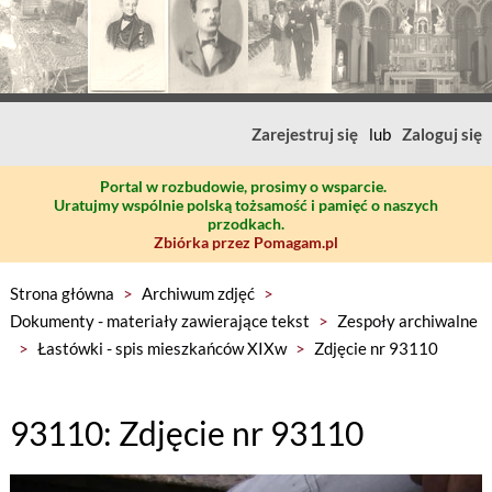
Zarejestruj się
lub
Zaloguj się
Portal w rozbudowie, prosimy o wsparcie.
Uratujmy wspólnie polską tożsamość i pamięć o naszych
przodkach.
Zbiórka przez Pomagam.pl
Strona główna
>
Archiwum zdjęć
>
Dokumenty - materiały zawierające tekst
>
Zespoły archiwalne
>
Łastówki - spis mieszkańców XIXw
>
Zdjęcie nr 93110
93110: Zdjęcie nr 93110