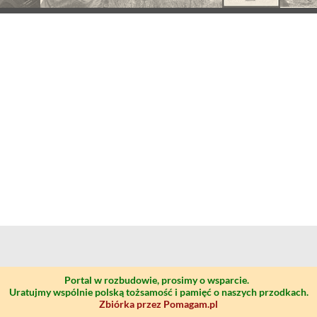
Portal w rozbudowie, prosimy o wsparcie.
Uratujmy wspólnie polską tożsamość i pamięć o naszych przodkach.
Zbiórka przez Pomagam.pl