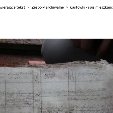
wierające tekst
>
Zespoły archiwalne
>
Łastówki - spis mieszka