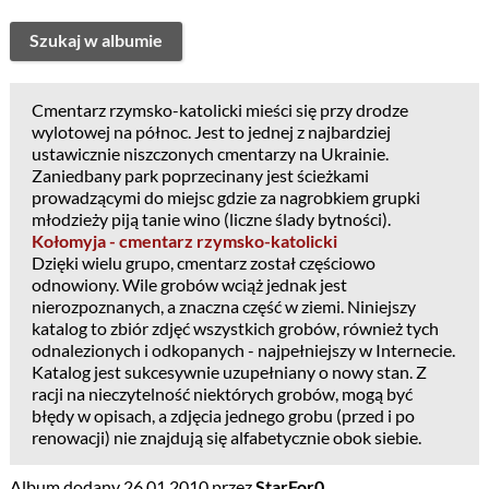
Szukaj w albumie
Cmentarz rzymsko-katolicki mieści się przy drodze
wylotowej na północ. Jest to jednej z najbardziej
ustawicznie niszczonych cmentarzy na Ukrainie.
Zaniedbany park poprzecinany jest ścieżkami
prowadzącymi do miejsc gdzie za nagrobkiem grupki
młodzieży piją tanie wino (liczne ślady bytności).
Kołomyja - cmentarz rzymsko-katolicki
Dzięki wielu grupo, cmentarz został częściowo
odnowiony. Wile grobów wciąż jednak jest
nierozpoznanych, a znaczna część w ziemi. Niniejszy
katalog to zbiór zdjęć wszystkich grobów, również tych
odnalezionych i odkopanych - najpełniejszy w Internecie.
Katalog jest sukcesywnie uzupełniany o nowy stan. Z
racji na nieczytelność niektórych grobów, mogą być
błędy w opisach, a zdjęcia jednego grobu (przed i po
renowacji) nie znajdują się alfabetycznie obok siebie.
Album dodany 26.01.2010 przez
StarFor0