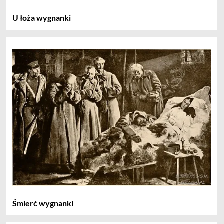
U łoża wygnanki
Śmierć wygnanki