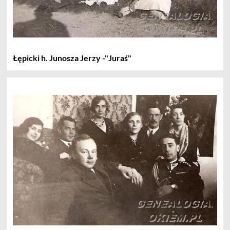
Łępicki h. Junosza Jerzy -"Juraś"