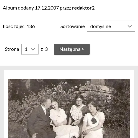
Album dodany 17.12.2007 przez
redaktor2
Ilość zdjęć: 136
Sortowanie
Strona
z
3
Następna >