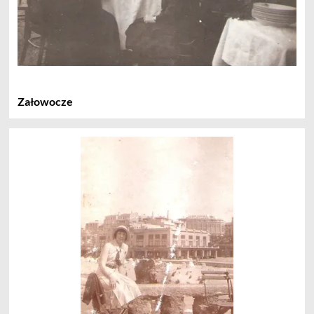
Załowocze