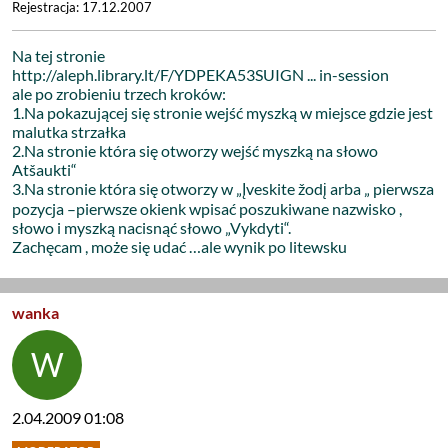
Rejestracja: 17.12.2007
Na tej stronie
http://aleph.library.lt/F/YDPEKA53SUIGN ... in-session
ale po zrobieniu trzech kroków:
1.Na pokazującej się stronie wejść myszką w miejsce gdzie jest
malutka strzałka
2.Na stronie która się otworzy wejść myszką na słowo
Atšaukti“
3.Na stronie która się otworzy w „Įveskite žodį arba „ pierwsza
pozycja –pierwsze okienk wpisać poszukiwane nazwisko ,
słowo i myszką nacisnąć słowo „Vykdyti“.
Zachęcam , może się udać …ale wynik po litewsku
wanka
2.04.2009 01:08