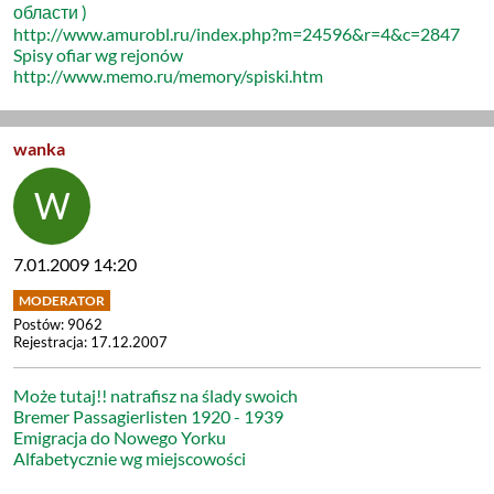
области )
http://www.amurobl.ru/index.php?m=24596&r=4&c=2847
Spisy ofiar wg rejonów
http://www.memo.ru/memory/spiski.htm
wanka
7.01.2009 14:20
Postów: 9062
Rejestracja: 17.12.2007
Może tutaj!! natrafisz na ślady swoich
Bremer Passagierlisten 1920 - 1939
Emigracja do Nowego Yorku
Alfabetycznie wg miejscowości