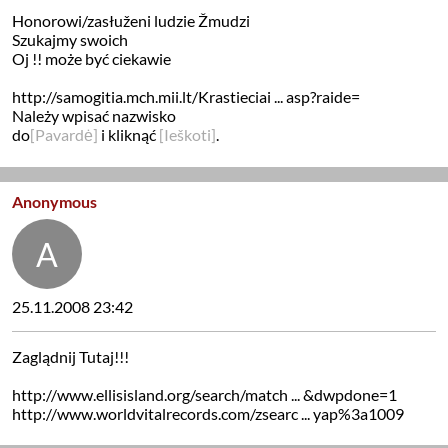
Honorowi/zasłuženi ludzie Žmudzi
Szukajmy swoich
Oj !! może być ciekawie
http://samogitia.mch.mii.lt/Krastieciai ... asp?raide=
Należy wpisać nazwisko
do
[Pavardė]
i kliknąć
[Ieškoti]
.
Anonymous
25.11.2008 23:42
Zaglądnij Tutaj!!!
http://www.ellisisland.org/search/match ... &dwpdone=1
http://www.worldvitalrecords.com/zsearc ... yap%3a1009