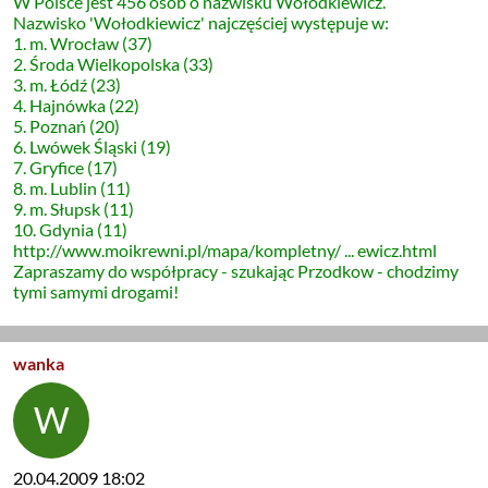
W Polsce jest 456 osób o nazwisku Wołodkiewicz.
Nazwisko 'Wołodkiewicz' najczęściej występuje w:
1. m. Wrocław (37)
2. Środa Wielkopolska (33)
3. m. Łódź (23)
4. Hajnówka (22)
5. Poznań (20)
6. Lwówek Śląski (19)
7. Gryfice (17)
8. m. Lublin (11)
9. m. Słupsk (11)
10. Gdynia (11)
http://www.moikrewni.pl/mapa/kompletny/ ... ewicz.html
Zapraszamy do współpracy - szukając Przodkow - chodzimy
tymi samymi drogami!
wanka
20.04.2009 18:02