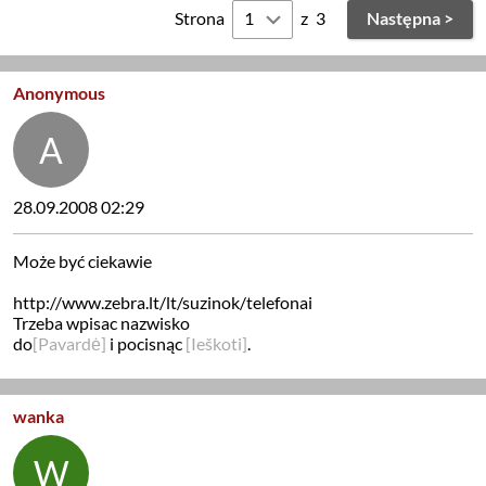
Strona
z
3
Następna >
Anonymous
28.09.2008 02:29
Może być ciekawie
http://www.zebra.lt/lt/suzinok/telefonai
Trzeba wpisac nazwisko
do
[Pavardė]
i pocisnąc
[Ieškoti]
.
wanka