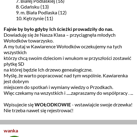
7. Białej Podlaskiej (16)
8. Gdańsku (13)
9. m. Biała Podlaska (12)
10. Kętrzynie (11)
Fajnie by było gdyby Ich ścieżki prowadziły do nas.
Dowiaduję się że Nasza Klasa – przyciągnęła młodych
Wołodków towarzysko.
A my tutaj w Kawiarence Wołodków oczekujemy na tych
wszystkich
którzy chcą swoim dzieciom i wnukom w przyszłości zostawić
płytkę SD
na której będzie Ich drzewo genealogiczne.
Myślę, że warto popracować nad tym wspólnie. Kawiarenka
jest dobrym
miejscem do spotkań i wymiany wiedzy o Przodkach.
Więc czekamy na wszystkich i .....zapraszamy do współpracy . ...
Wpisujecie się
WOŁODKOWIE
- wstawiajcie swoje drzewka!
Nie trzeba nawet się rejestrować!
wanka