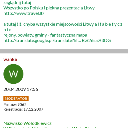
zaglądnij tutaj
Wszystko po Polsku i piękna prezentacja Litwy
http://www.travel.lt/
a tutaj !!!! chyba wszystkie miejscowości Litwy a l f a b e t y c z
n i e
rejony, powiaty, gminy - fantastyczna mapa
http://translate.google.pl/translate?hl ... B%26sa%3DG
wanka
20.04.2009 17:56
Postów: 9062
Rejestracja: 17.12.2007
Nazwisko Wołodkiewicz