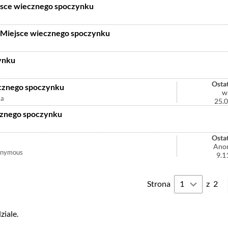
jsce wiecznego spoczynku
Miejsce wiecznego spoczynku
ynku
Ostat
znego spoczynku
w
ka
25.
cznego spoczynku
Ostat
Ano
nymous
9.1
Strona
z
2
iale.