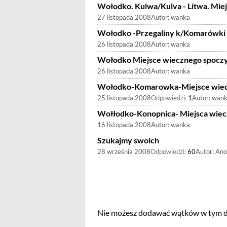
Wołodko. Kulwa/Kulva - Litwa. Mie
27 listopada 2008
Autor:
wanka
Wołodko -Przegaliny k/Komarówki 
26 listopada 2008
Autor:
wanka
Wołodko Miejsce wiecznego spocz
26 listopada 2008
Autor:
wanka
Wołodko-Komarowka-Miejsce wiec
25 listopada 2008
Odpowiedzi:
1
Autor:
wan
Wołłodko-Konopnica- Miejsca wie
16 listopada 2008
Autor:
wanka
Szukajmy swoich
28 września 2008
Odpowiedzi:
60
Autor:
Ano
Nie możesz dodawać wątków w tym dz