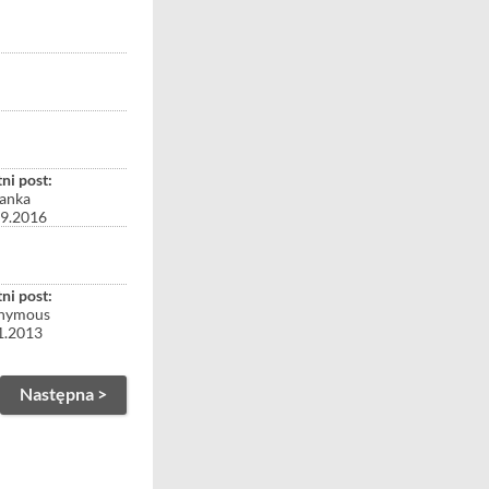
ni post:
anka
09.2016
ni post:
nymous
1.2013
Następna >