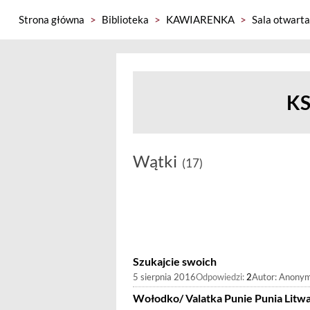
Strona główna
>
Biblioteka
>
KAWIARENKA
>
Sala otwarta
K
Wątki
(17)
Szukajcie swoich
5 sierpnia 2016
Odpowiedzi:
2
Autor:
Anony
Wołodko/ Valatka Punie Punia Litw