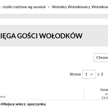
 - stoliki rodzinne wg nazwisk
>
Wołodko, Wołodkiewicz, Wołodkow
SIĘGA GOŚCI WOŁODKÓW
Strona
z
2
Ostat
w
mous
29.
a Miejsce wiecz. spoczynku