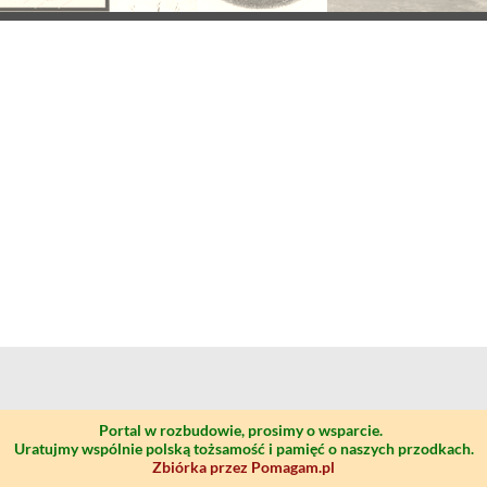
Portal w rozbudowie, prosimy o wsparcie.
Uratujmy wspólnie polską tożsamość i pamięć o naszych przodkach.
Zbiórka przez Pomagam.pl