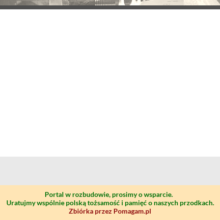
Portal w rozbudowie, prosimy o wsparcie.
Uratujmy wspólnie polską tożsamość i pamięć o naszych przodkach.
Zbiórka przez Pomagam.pl