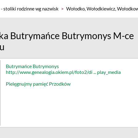
 - stoliki rodzinne wg nazwisk
>
Wołodko, Wołodkiewicz, Wołodkow
ka Butrymańce Butrymonys M-ce
ku
Butrymańce Butrymonys
http://www.genealogia.okiem.pl/foto2/di ... play_media
Pielęgnujmy pamięć Przodków