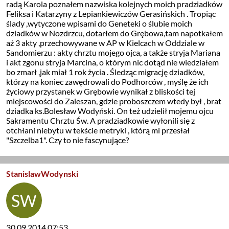
radą Karola poznałem nazwiska kolejnych moich pradziadków
Feliksa i Katarzyny z Lepiankiewiczów Gerasińskich . Tropiąc
ślady ,wytyczone wpisami do Geneteki o ślubie moich
dziadków w Nozdrzcu, dotarłem do Grębowa,tam napotkałem
aż 3 akty ,przechowywane w AP w Kielcach w Oddziale w
Sandomierzu : akty chrztu mojego ojca, a także stryja Mariana
i akt zgonu stryja Marcina, o którym nic dotąd nie wiedziałem
bo zmarł ,jak miał 1 rok życia . Śledząc migrację dziadków,
którzy na koniec zawędrowali do Podhorców , myślę że ich
życiowy przystanek w Grębowie wynikał z bliskości tej
miejscowości do Zaleszan, gdzie proboszczem wtedy był , brat
dziadka ks.Bolesław Wodyński. On też udzielił mojemu ojcu
Sakramentu Chrztu Św. A pradziadkowie wyłonili się z
otchłani niebytu w tekście metryki , którą mi przesłał
"Szczelba1". Czy to nie fascynujące?
StanislawWodynski
30.09.2014 07:53