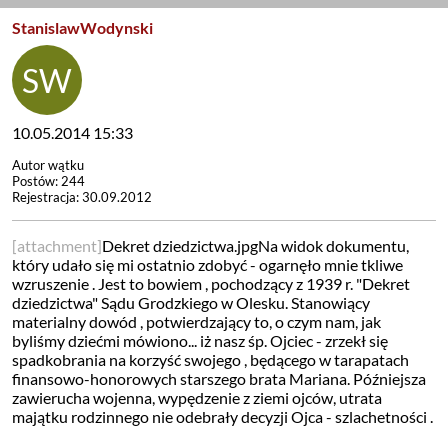
StanislawWodynski
10.05.2014 15:33
Autor wątku
Postów: 244
Rejestracja: 30.09.2012
[attachment]
Dekret dziedzictwa.jpgNa widok dokumentu,
który udało się mi ostatnio zdobyć - ogarnęło mnie tkliwe
wzruszenie . Jest to bowiem , pochodzący z 1939 r. "Dekret
dziedzictwa" Sądu Grodzkiego w Olesku. Stanowiący
materialny dowód , potwierdzający to, o czym nam, jak
byliśmy dziećmi mówiono... iż nasz śp. Ojciec - zrzekł się
spadkobrania na korzyść swojego , będącego w tarapatach
finansowo-honorowych starszego brata Mariana. Późniejsza
zawierucha wojenna, wypędzenie z ziemi ojców, utrata
majątku rodzinnego nie odebrały decyzji Ojca - szlachetności .