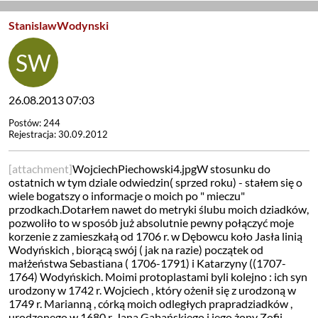
StanislawWodynski
26.08.2013 07:03
Postów: 244
Rejestracja: 30.09.2012
[attachment]
WojciechPiechowski4.jpgW stosunku do
ostatnich w tym dziale odwiedzin( sprzed roku) - stałem się o
wiele bogatszy o informacje o moich po " mieczu"
przodkach.Dotarłem nawet do metryki ślubu moich dziadków,
pozwoliło to w sposób już absolutnie pewny połączyć moje
korzenie z zamieszkałą od 1706 r. w Dębowcu koło Jasła linią
Wodyńskich , biorącą swój ( jak na razie) początek od
małżeństwa Sebastiana ( 1706-1791) i Katarzyny ((1707-
1764) Wodyńskich. Moimi protoplastami byli kolejno : ich syn
urodzony w 1742 r. Wojciech , który ożenił się z urodzoną w
1749 r. Marianną , córką moich odległych prapradziadków ,
urodzonego w 1680 r. Jana Gabańskiego i jego żony Zofii