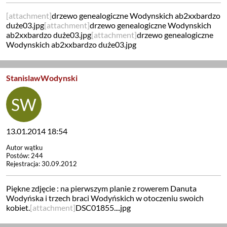
[attachment]
drzewo genealogiczne Wodynskich ab2xxbardzo
duże03.jpg
[attachment]
drzewo genealogiczne Wodynskich
ab2xxbardzo duże03.jpg
[attachment]
drzewo genealogiczne
Wodynskich ab2xxbardzo duże03.jpg
StanislawWodynski
13.01.2014 18:54
Autor wątku
Postów: 244
Rejestracja: 30.09.2012
Piękne zdjęcie : na pierwszym planie z rowerem Danuta
Wodyńska i trzech braci Wodyńskich w otoczeniu swoich
kobiet.
[attachment]
DSC01855....jpg