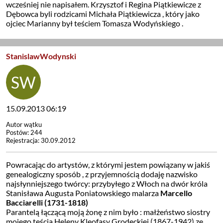
wcześniej nie napisałem. Krzysztof i Regina Piątkiewicze z
Dębowca byli rodzicami Michała Piątkiewicza , który jako
ojciec Marianny był teściem Tomasza Wodyńskiego .
StanislawWodynski
15.09.2013 06:19
Autor wątku
Postów: 244
Rejestracja: 30.09.2012
Powracając do artystów, z którymi jestem powiązany w jakiś
genealogiczny sposób , z przyjemnością dodaję nazwisko
najsłynniejszego twórcy: przybyłego z Włoch na dwór króla
Stanisława Augusta Poniatowskiego malarza
Marcello
Bacciarelli (1731-1818)
Parantelą łączącą moją żonę z nim było : małżeństwo siostry
mojego teścia Heleny Kleofasy Grodeckiej (1867-1942) ze