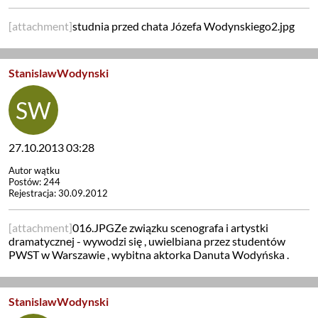
[attachment]
studnia przed chata Józefa Wodynskiego2.jpg
StanislawWodynski
27.10.2013 03:28
Autor wątku
Postów: 244
Rejestracja: 30.09.2012
[attachment]
016.JPGZe związku scenografa i artystki
dramatycznej - wywodzi się , uwielbiana przez studentów
PWST w Warszawie , wybitna aktorka Danuta Wodyńska .
StanislawWodynski