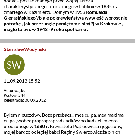
dodać - postać znanego przed wojną aktora
charakterystycznego, urodzonego w Lublinie w 1885 r. a
zmarłego w Kazimierzu Dolnym w 1953
Romualda
Gierasińskiego[/b,ale pokrewieństwa wywieść wprost nie
potrafię , jak przez mgłę pamiętam z nim(?) w Krakowie ,
mogło to być w 1948 -9 roku spotkanie .
StanislawWodynski
11.09.2013 15:52
Autor wątku
Postów: 244
Rejestracja: 30.09.2012
Byłem nieuczciwy, Boże przebacz... mea culpa, mea maxima
culpa , wobec prapraprapradziadków po kądzieli miecza :
urodzonego w
1680 r
. Krzysztofa Piątkiewicza i jego żony,
mojej bardzo odległej babci Reginy Świerzowicz,że o nich