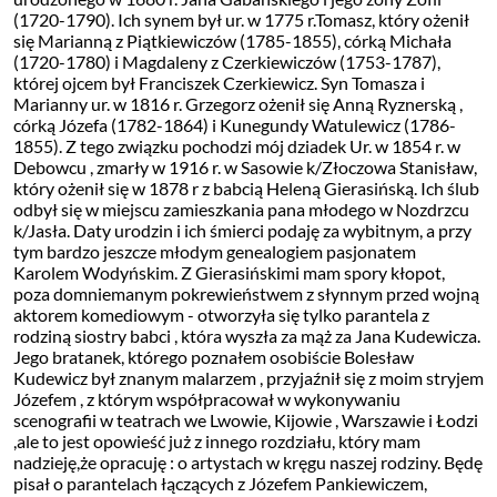
(1720-1790). Ich synem był ur. w 1775 r.Tomasz, który ożenił
się Marianną z Piątkiewiczów (1785-1855), córką Michała
(1720-1780) i Magdaleny z Czerkiewiczów (1753-1787),
której ojcem był Franciszek Czerkiewicz. Syn Tomasza i
Marianny ur. w 1816 r. Grzegorz ożenił się Anną Ryznerską ,
córką Józefa (1782-1864) i Kunegundy Watulewicz (1786-
1855). Z tego związku pochodzi mój dziadek Ur. w 1854 r. w
Debowcu , zmarły w 1916 r. w Sasowie k/Złoczowa Stanisław,
który ożenił się w 1878 r z babcią Heleną Gierasińską. Ich ślub
odbył się w miejscu zamieszkania pana młodego w Nozdrzcu
k/Jasła. Daty urodzin i ich śmierci podaję za wybitnym, a przy
tym bardzo jeszcze młodym genealogiem pasjonatem
Karolem Wodyńskim. Z Gierasińskimi mam spory kłopot,
poza domniemanym pokrewieństwem z słynnym przed wojną
aktorem komediowym - otworzyła się tylko parantela z
rodziną siostry babci , która wyszła za mąż za Jana Kudewicza.
Jego bratanek, którego poznałem osobiście Bolesław
Kudewicz był znanym malarzem , przyjaźnił się z moim stryjem
Józefem , z którym współpracował w wykonywaniu
scenografii w teatrach we Lwowie, Kijowie , Warszawie i Łodzi
,ale to jest opowieść już z innego rozdziału, który mam
nadzieję,że opracuję : o artystach w kręgu naszej rodziny. Będę
pisał o parantelach łączących z Józefem Pankiewiczem,