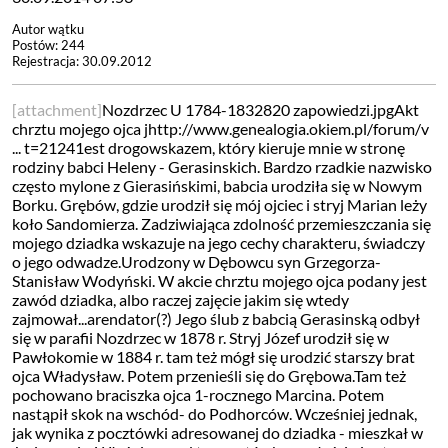
Autor wątku
Postów: 244
Rejestracja: 30.09.2012
[attachment]
Nozdrzec U 1784-1832820 zapowiedzi.jpgAkt
chrztu mojego ojca jhttp://www.genealogia.okiem.pl/forum/v
... t=21241est drogowskazem, który kieruje mnie w stronę
rodziny babci Heleny - Gerasinskich. Bardzo rzadkie nazwisko
często mylone z Gierasińskimi, babcia urodziła się w Nowym
Borku. Grębów, gdzie urodził się mój ojciec i stryj Marian leży
koło Sandomierza. Zadziwiająca zdolność przemieszczania się
mojego dziadka wskazuje na jego cechy charakteru, świadczy
o jego odwadze.Urodzony w Dębowcu syn Grzegorza-
Stanisław Wodyński. W akcie chrztu mojego ojca podany jest
zawód dziadka, albo raczej zajęcie jakim się wtedy
zajmował...arendator(?) Jego ślub z babcią Gerasinską odbył
się w parafii Nozdrzec w 1878 r. Stryj Józef urodził się w
Pawłokomie w 1884 r. tam też mógł się urodzić starszy brat
ojca Władysław. Potem przenieśli się do Grębowa.Tam też
pochowano braciszka ojca 1-rocznego Marcina. Potem
nastąpił skok na wschód- do Podhorców. Wcześniej jednak,
jak wynika z pocztówki adresowanej do dziadka - mieszkał w