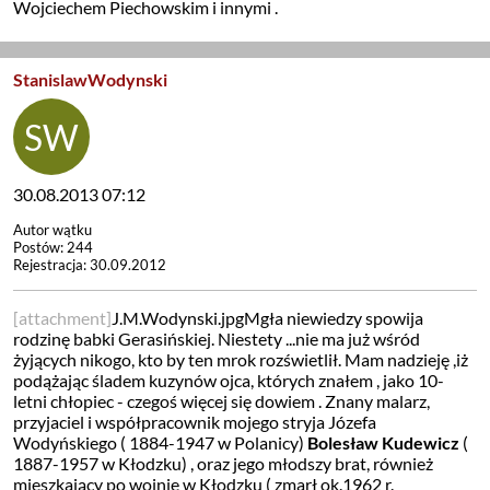
Wojciechem Piechowskim i innymi .
StanislawWodynski
30.08.2013 07:12
Autor wątku
Postów: 244
Rejestracja: 30.09.2012
[attachment]
J.M.Wodynski.jpgMgła niewiedzy spowija
rodzinę babki Gerasińskiej. Niestety ...nie ma już wśród
żyjących nikogo, kto by ten mrok rozświetlił. Mam nadzieję ,iż
podążając śladem kuzynów ojca, których znałem , jako 10-
letni chłopiec - czegoś więcej się dowiem . Znany malarz,
przyjaciel i współpracownik mojego stryja Józefa
Wodyńskiego ( 1884-1947 w Polanicy)
Bolesław Kudewicz
(
1887-1957 w Kłodzku) , oraz jego młodszy brat, również
mieszkający po wojnie w Kłodzku ( zmarł ok.1962 r.