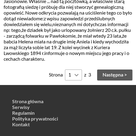
Jasionowie. Właśnie ... nad tą pocztówką, a właściwie starą
fotografią siedzę i próbuję dla niej stworzyć genealogiczną
opowieść. Nowe odkrycia pozwalają na uściślenie tego co było
dotąd niewiadome:z wpisu zapowiedzi przedślubnych
dowiedziałem się wielu,nieznanych mi dotychczas informacji
np: tego,że dziadek był jako urlopowany żołnierz 20 c.k. pułku
- zarządcą folwarku w Pawłokomie, że miał wtedy 23 lata,że
babcia Helena miała na drugie imię Aniela i kiedy wychodziła
za mąż liczyła sobie lat 19. Z kolei wycinek z Kuriera
Lwowskiego 1894 r.informuje o nowym miejscu jego pracy i o
cechach charakteru.
Strona
z
3
Następna >
Strona główna
Serwisy
Regulamin
Polityka prywatności
Kontakt