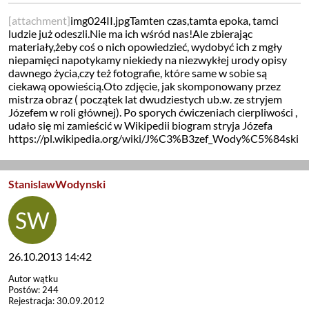
[attachment]
img024II.jpgTamten czas,tamta epoka, tamci
ludzie już odeszli.Nie ma ich wśród nas!Ale zbierając
materiały,żeby coś o nich opowiedzieć, wydobyć ich z mgły
niepamięci napotykamy niekiedy na niezwykłej urody opisy
dawnego życia,czy też fotografie, które same w sobie są
ciekawą opowieścią.Oto zdjęcie, jak skomponowany przez
mistrza obraz ( początek lat dwudziestych ub.w. ze stryjem
Józefem w roli głównej). Po sporych ćwiczeniach cierpliwości ,
udało się mi zamieścić w Wikipedii biogram stryja Józefa
https://pl.wikipedia.org/wiki/J%C3%B3zef_Wody%C5%84ski
StanislawWodynski
26.10.2013 14:42
Autor wątku
Postów: 244
Rejestracja: 30.09.2012