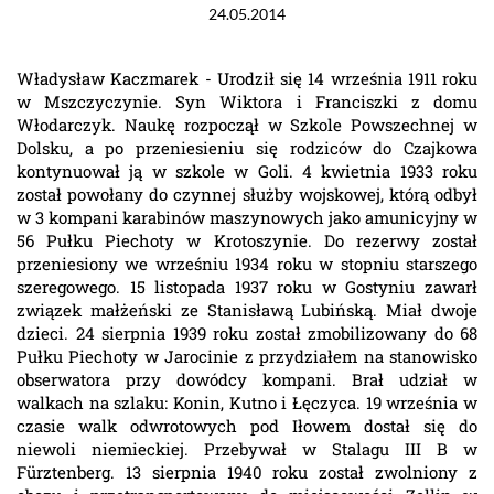
24.05.2014
Władysław Kaczmarek - Urodził się 14 września 1911 roku
w Mszczyczynie. Syn Wiktora i Franciszki z domu
Włodarczyk. Naukę rozpoczął w Szkole Powszechnej w
Dolsku, a po przeniesieniu się rodziców do Czajkowa
kontynuował ją w szkole w Goli. 4 kwietnia 1933 roku
został powołany do czynnej służby wojskowej, którą odbył
w 3 kompani karabinów maszynowych jako amunicyjny w
56 Pułku Piechoty w Krotoszynie. Do rezerwy został
przeniesiony we wrześniu 1934 roku w stopniu starszego
szeregowego. 15 listopada 1937 roku w Gostyniu zawarł
związek małżeński ze Stanisławą Lubińską. Miał dwoje
dzieci. 24 sierpnia 1939 roku został zmobilizowany do 68
Pułku Piechoty w Jarocinie z przydziałem na stanowisko
obserwatora przy dowódcy kompani. Brał udział w
walkach na szlaku: Konin, Kutno i Łęczyca. 19 września w
czasie walk odwrotowych pod Iłowem dostał się do
niewoli niemieckiej. Przebywał w Stalagu III B w
Fürztenberg. 13 sierpnia 1940 roku został zwolniony z