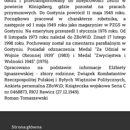
obozu i przetransportowany do miejscowości Zellin w
powiecie Königsberg, gdzie pozostał na pracach
przymusowych. Do Gostynia powrócił 11 maja 1945 roku.
Początkowo pracował w charakterze robotnika, a
następnie od 1 maja 1949 roku jako magazynier w PZGS w
Gostyniu. Na emeryturę przeszedł 1 stycznia 1976 roku. Od
8 listopada 1973 roku należał do ZBoWiD. Zmarł 17 lutego
1998 roku. Pochowany został na cmentarzu parafialnym w
Gostyniu. Posiadał odznaczenia: Medal "Za Udział w
Wojnie Obronnej 1939" (1983) i Medal "Zwycięstwa i
Wolności 1945" (1976).
Opracowano na podstawie: informacje Elżbiety
Ignaszewskiej - zbiory rodzinne; Związek Kombatantów
Rzeczpospolitej Polskiej i Byłych Więźniów Politycznych,
Ankieta personalna ZBoWiD; Książeczka wojskowa Seria C
nr 0468873, RKU Rawicz (27.12.1949).
Roman Tomaszewski
Strona główna