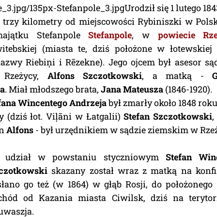
e_3.jpg/135px-Stefanpole_3.jpg
Urodził się 1 lutego 1
 trzy kilometry od miejscowości Rybiniszki w Polsk
ajątku Stefanpole
Stefanpole
, w
powiecie Rz
itebskiej (miasta te, dziś położone w łotewskiej 
azwy Riebiņi i Rēzekne). Jego ojcem był asesor s
 Rzeżycy,
Alfons Szczotkowski
, a matką -
G
a
. Miał młodszego brata,
Jana Mateusza
(1846-1920).
fana Wincentego Andrzeja
był zmarły około 1848 rok
y (dziś łot. Viļāni w Łatgalii)
Stefan Szczotkowski
,
yn
Alfons
- był urzędnikiem w sądzie ziemskim w Rzeż
 udział w powstaniu styczniowym
Stefan Win
czotkowski
skazany został wraz z matką na konfi
słano go też (w 1864) w głąb Rosji, do położonego
chód od Kazania miasta Ciwilsk, dziś na teryto
uwaszja.