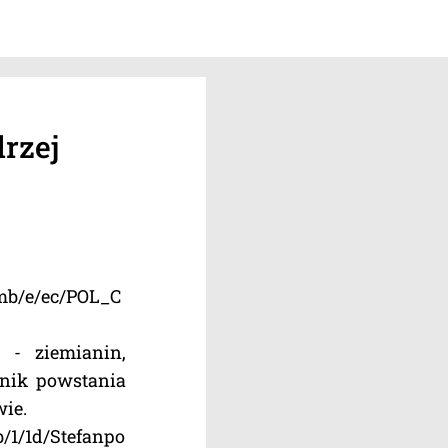
rzej
mb/e/ec/POL_C
 - ziemianin,
tnik powstania
wie.
/1/1d/Stefanpo