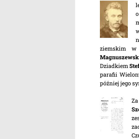
l
o
m
w
n
ziemskim w
Magnuszewsk
Dziadkiem
Ste
parafii Wielon
później jego s
Za
Sz
ze
za
Cz