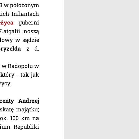
843 w położonym
ich Inflantach
eżyca
guberni
Łatgalii noszą
ądowy w sądzie
ryzelda
z d.
u w Radopolu w
 który - tak jak
ycy.
centy Andrzej
skatę majątku;
 ok. 100 km na
rium Republiki