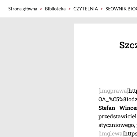
Strona główna
>
Biblioteka
>
CZYTELNIA
>
SŁOWNIK BIO
Szc
[imgprawa]
ht
OA_%C5%81odz
Stefan Wince
przedstawiciel
styczniowego, 
[imglewa]
http