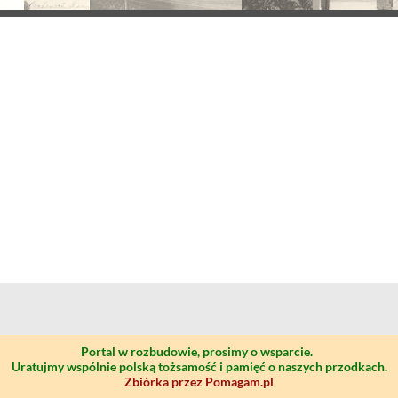
Portal w rozbudowie, prosimy o wsparcie.
Uratujmy wspólnie polską tożsamość i pamięć o naszych przodkach.
Zbiórka przez Pomagam.pl