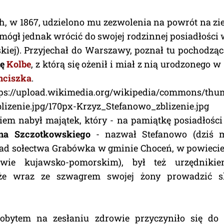
ch, w 1867, udzielono mu zezwolenia na powrót na z
 mógł jednak wrócić do swojej rodzinnej posiadłości
skiej). Przyjechał do Warszawy, poznał tu pochodzą
nę
Kolbe
, z którą się ożenił i miał z nią urodzonego 
nciszka
.
tps://upload.wikimedia.org/wikipedia/commons/thu
lizenie.jpg/170px-Krzyz_Stefanowo_zblizenie.jpg
em nabył majątek, który - na pamiątkę posiadłości 
ana Szczotkowskiego
- nazwał Stefanowo (dziś m
ad sołectwa Grabówka w gminie Choceń, w powieci
wie kujawsko-pomorskim), był też urzędnikie
że wraz ze szwagrem swojej żony prowadzić 
obytem na zesłaniu zdrowie przyczyniło się do 