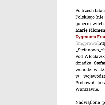
Po trzech lata
Polskiego (nie
guberni witeb
Marię Filome
Zygmunta Fra
[imgprawa]
ht
_Stefanowo_zb
Pod Włocławki
dziadka
Stef
wchodzi w skł
w województ
Próbował tak
Warszawie.
Nadwątlone p