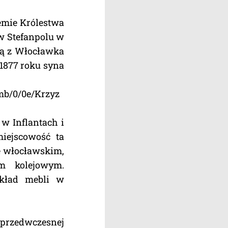
iemie Królestwa
 w Stefanpolu w
cą z Włocławka
w 1877 roku syna
mb/0/0e/Krzyz
w Inflantach i
iejscowość ta
e włocławskim,
m kolejowym.
skład mebli w
przedwczesnej