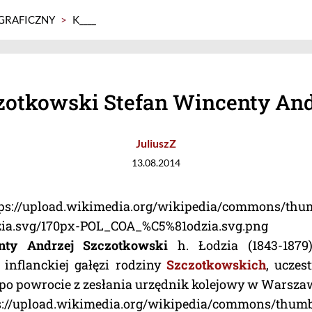
GRAFICZNY
>
K____
zotkowski Stefan Wincenty And
JuliuszZ
13.08.2014
tps://upload.wikimedia.org/wikipedia/commons/thu
ia.svg/170px-POL_COA_%C5%81odzia.svg.png
nty Andrzej Szczotkowski
h. Łodzia (1843-1879)
 inflanckiej gałęzi rodziny
Szczotkowskich
, uczes
po powrocie z zesłania urzędnik kolejowy w Warsza
s://upload.wikimedia.org/wikipedia/commons/thumb