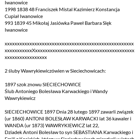
Iwanowice
1998 1838 48 Franciszek Mistal Kazimierz Konstancja
Cupiał Iwanowice
993 1839 45 Mikołaj Jasiówka Paweł Barbara Slęk
Iwanowice
xxxxxxxxxxxxxxxxxxxxxxxxxxxxxxxxxxxxxxxxxxxxxxxxxxxx
xxxxxxxxxxxXxxxxxxxxxxxxxxxxxxxxxxxxxxxxxxxxxxxxxxxx
xxxxxxxxxxxxxxxxx
2 śluby Wawrykiewiczówien w Sieciechowicach:
1897 szok znowu SIECIECHOWICE
Ślub Antoniego Bolesława Karwackiego i Wandy
Wawrykiewicz
SIECIECHOWICE 1897 Dnia 28 lutego 1897 zawarli związek
(ur 1860) ANTONI BOLESŁAW KARWACKI lat 36 kawaler i
WANDA (ur 1873) WAWRYKIEWICZ lat 22,
Dziadek Antoni Bolesław to syn SEBASTIANA Karwackiego i
Emili z Kosickich, którzy w Sieciechowicach mieszkali w latach