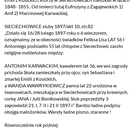
1848- 1855.. Od śmierci tutaj Eufrozyny z Zagajewskich 1)
Amf 2) Marcinowej Karwackiej.
SIECIECHOWICE sluby 1897/akt 10, str.82
„Działo się 16/28 lutego 1897 roku o 6 wieczorem,
oznajmaimy, ze w obecności świadków Feliksa Lisa LAT 56 I
Antoniego podsiadło 55 lat chłopów z Sieciechowic zaszło
religijne małżeństwo między:
ANTONIM KARWACKIM, kawalerem lat 36, we wsi zagrody
prichoda Skała zamieszkały przy ojcu; syn Sebastiana i
zmarłej Emilii z Kosickich,
a WANDA WAWRYKIEWICZ panna lat 22 urodzona w
Iwanowicach, mieszkająca w Sieciechowicach przy krewnych,
corkę JANA i Julii Bonikowskiej. Slub poprzedziły 3
zapowiedzi 21. I, 7. II i 21 II 1897 r.” Bardzo ładne podpisy
obojga małożonków, Wandy ładne pismo, staranne !
Równocześnie rok później