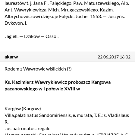
laureatów t. j. Jana Fl. Falęckiego, Paw. Matuszewskiego, Alb.
Ant. Wawrykiewicza, Mich. Mrugaczewskiego. Kazim.
Albrychowiczowi dziękuje Falęcki. Jocher 1553. — Juszyńs.
Dykcyon. I.
Jagiell. — Dzików — Ossol.
akarw
22.06.2017 16:02
Rodem z Wawrowic wiślickich (?)
Ks. Kazimierz Wawrykiewicz proboszcz Kargowa
pacanowskiego w I połowie XVIII w
Kargów (Kargow)
Villa,palatinatus Sandomiriensis, e. murata, T. E.: s. Vladislaus
R.
Jus patronatus: regale
Nomen parochi: Casimirus Wawrykiewicz, o. 17XII1735, b. 5