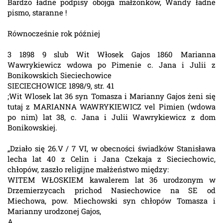
Bardzo ładne podpisy obojga małżonków, Wandy ładne
pismo, staranne !
Równocześnie rok później
3 1898 9 slub Wit Włosek Gajos 1860 Marianna
Wawrykiewicz wdowa po Pimenie c. Jana i Julii z
Bonikowskich Sieciechowice
SIECIECHOWICE 1898/9, str. 41
;Wit Wlosek lat 36 syn Tomasza i Marianny Gajos żeni się
tutaj z MARIANNA WAWRYKIEWICZ vel Pimien (wdowa
po nim) lat 38, c. Jana i Julii Wawrykiewicz z dom
Bonikowskiej.
„Działo się 26.V / 7 VI, w obecności świadków Stanisława
lecha lat 40 z Celin i Jana Czekaja z Sieciechowic,
chłopów, zaszło religijne małżeństwo między:
WITEM WŁOSKIEM kawalerem lat 36 urodzonym w
Drzemierzycach prichod Nasiechowice na SE od
Miechowa, pow. Miechowski syn chłopów Tomasza i
Marianny urodzonej Gajos,
A