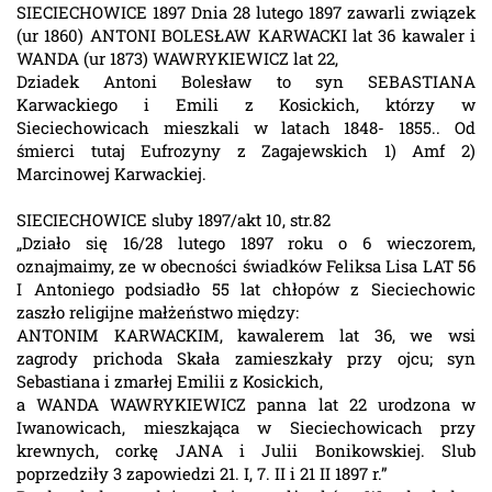
SIECIECHOWICE 1897 Dnia 28 lutego 1897 zawarli związek
(ur 1860) ANTONI BOLESŁAW KARWACKI lat 36 kawaler i
WANDA (ur 1873) WAWRYKIEWICZ lat 22,
Dziadek Antoni Bolesław to syn SEBASTIANA
Karwackiego i Emili z Kosickich, którzy w
Sieciechowicach mieszkali w latach 1848- 1855.. Od
śmierci tutaj Eufrozyny z Zagajewskich 1) Amf 2)
Marcinowej Karwackiej.
SIECIECHOWICE sluby 1897/akt 10, str.82
„Działo się 16/28 lutego 1897 roku o 6 wieczorem,
oznajmaimy, ze w obecności świadków Feliksa Lisa LAT 56
I Antoniego podsiadło 55 lat chłopów z Sieciechowic
zaszło religijne małżeństwo między:
ANTONIM KARWACKIM, kawalerem lat 36, we wsi
zagrody prichoda Skała zamieszkały przy ojcu; syn
Sebastiana i zmarłej Emilii z Kosickich,
a WANDA WAWRYKIEWICZ panna lat 22 urodzona w
Iwanowicach, mieszkająca w Sieciechowicach przy
krewnych, corkę JANA i Julii Bonikowskiej. Slub
poprzedziły 3 zapowiedzi 21. I, 7. II i 21 II 1897 r.”