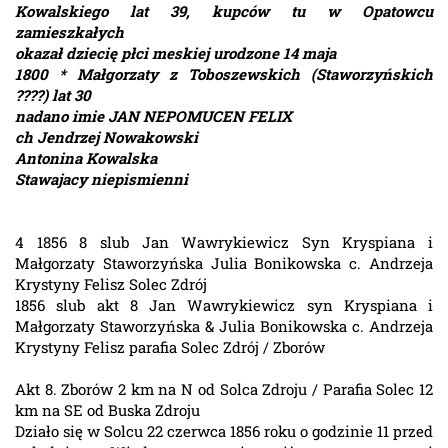
Kowalskiego lat 39, kupców tu w Opatowcu
zamieszkałych
okazał dziecię płci meskiej urodzone 14 maja
1800 * Małgorzaty z Toboszewskich (Staworzyńskich
????) lat 30
nadano imie JAN NEPOMUCEN FELIX
ch Jendrzej Nowakowski
Antonina Kowalska
Stawajacy niepismienni
4 1856 8 slub Jan Wawrykiewicz Syn Kryspiana i
Małgorzaty Staworzyńska Julia Bonikowska c. Andrzeja
Krystyny Felisz Solec Zdrój
1856 slub akt 8 Jan Wawrykiewicz syn Kryspiana i
Małgorzaty Staworzyńska & Julia Bonikowska c. Andrzeja
Krystyny Felisz parafia Solec Zdrój / Zborów
Akt 8. Zborów 2 km na N od Solca Zdroju / Parafia Solec 12
km na SE od Buska Zdroju
Działo się w Solcu 22 czerwca 1856 roku o godzinie 11 przed