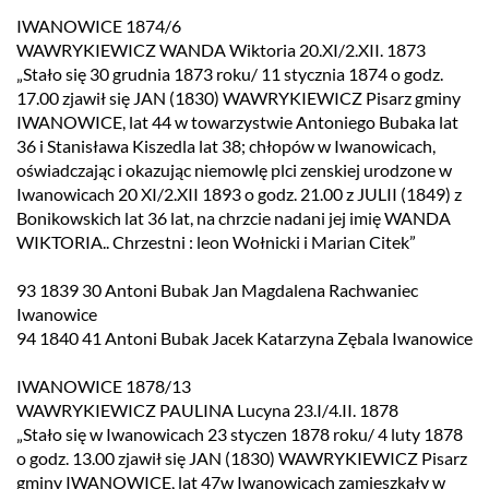
IWANOWICE 1874/6
WAWRYKIEWICZ WANDA Wiktoria 20.XI/2.XII. 1873
„Stało się 30 grudnia 1873 roku/ 11 stycznia 1874 o godz.
17.00 zjawił się JAN (1830) WAWRYKIEWICZ Pisarz gminy
IWANOWICE, lat 44 w towarzystwie Antoniego Bubaka lat
36 i Stanisława Kiszedla lat 38; chłopów w Iwanowicach,
oświadczając i okazując niemowlę plci zenskiej urodzone w
Iwanowicach 20 XI/2.XII 1893 o godz. 21.00 z JULII (1849) z
Bonikowskich lat 36 lat, na chrzcie nadani jej imię WANDA
WIKTORIA.. Chrzestni : leon Wołnicki i Marian Citek”
93 1839 30 Antoni Bubak Jan Magdalena Rachwaniec
Iwanowice
94 1840 41 Antoni Bubak Jacek Katarzyna Zębala Iwanowice
IWANOWICE 1878/13
WAWRYKIEWICZ PAULINA Lucyna 23.I/4.II. 1878
„Stało się w Iwanowicach 23 styczen 1878 roku/ 4 luty 1878
o godz. 13.00 zjawił się JAN (1830) WAWRYKIEWICZ Pisarz
gminy IWANOWICE, lat 47w Iwanowicach zamieszkały w