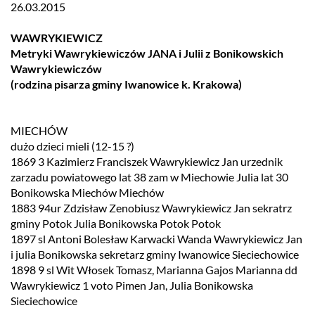
26.03.2015
WAWRYKIEWICZ
Metryki Wawrykiewiczów JANA i Julii z Bonikowskich
Wawrykiewiczów
(rodzina pisarza gminy Iwanowice k. Krakowa)
MIECHÓW
dużo dzieci mieli (12-15 ?)
1869 3 Kazimierz Franciszek Wawrykiewicz Jan urzednik
zarzadu powiatowego lat 38 zam w Miechowie Julia lat 30
Bonikowska Miechów Miechów
1883 94ur Zdzisław Zenobiusz Wawrykiewicz Jan sekratrz
gminy Potok Julia Bonikowska Potok Potok
1897 sl Antoni Bolesław Karwacki Wanda Wawrykiewicz Jan
i julia Bonikowska sekretarz gminy Iwanowice Sieciechowice
1898 9 sl Wit Włosek Tomasz, Marianna Gajos Marianna dd
Wawrykiewicz 1 voto Pimen Jan, Julia Bonikowska
Sieciechowice