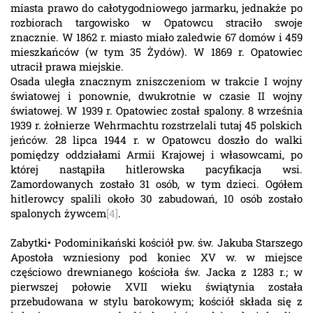
miasta prawo do całotygodniowego jarmarku, jednakże po
rozbiorach targowisko w Opatowcu straciło swoje
znacznie. W 1862 r. miasto miało zaledwie 67 domów i 459
mieszkańców (w tym 35 Żydów). W 1869 r. Opatowiec
utracił prawa miejskie.
Osada uległa znacznym zniszczeniom w trakcie I wojny
światowej i ponownie, dwukrotnie w czasie II wojny
światowej. W 1939 r. Opatowiec został spalony. 8 września
1939 r. żołnierze Wehrmachtu rozstrzelali tutaj 45 polskich
jeńców. 28 lipca 1944 r. w Opatowcu doszło do walki
pomiędzy oddziałami Armii Krajowej i własowcami, po
której nastąpiła hitlerowska pacyfikacja wsi.
Zamordowanych zostało 31 osób, w tym dzieci. Ogółem
hitlerowcy spalili około 30 zabudowań, 10 osób zostało
spalonych żywcem
[4]
.
Zabytki• Podominikański kościół pw. św. Jakuba Starszego
Apostoła wzniesiony pod koniec XV w. w miejsce
częściowo drewnianego kościoła św. Jacka z 1283 r.; w
pierwszej połowie XVII wieku świątynia została
przebudowana w stylu barokowym; kościół składa się z