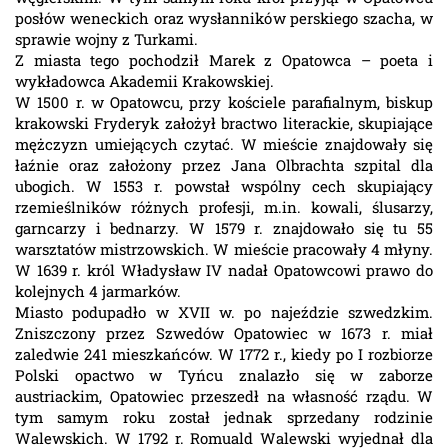
posłów weneckich oraz wysłanników perskiego szacha, w
sprawie wojny z Turkami.
Z miasta tego pochodził Marek z Opatowca – poeta i
wykładowca Akademii Krakowskiej.
W 1500 r. w Opatowcu, przy kościele parafialnym, biskup
krakowski Fryderyk założył bractwo literackie, skupiające
mężczyzn umiejących czytać. W mieście znajdowały się
łaźnie oraz założony przez Jana Olbrachta szpital dla
ubogich. W 1553 r. powstał wspólny cech skupiający
rzemieślników różnych profesji, m.in. kowali, ślusarzy,
garncarzy i bednarzy. W 1579 r. znajdowało się tu 55
warsztatów mistrzowskich. W mieście pracowały 4 młyny.
W 1639 r. król Władysław IV nadał Opatowcowi prawo do
kolejnych 4 jarmarków.
Miasto podupadło w XVII w. po najeździe szwedzkim.
Zniszczony przez Szwedów Opatowiec w 1673 r. miał
zaledwie 241 mieszkańców. W 1772 r., kiedy po I rozbiorze
Polski opactwo w Tyńcu znalazło się w zaborze
austriackim, Opatowiec przeszedł na własność rządu. W
tym samym roku został jednak sprzedany rodzinie
Walewskich. W 1792 r. Romuald Walewski wyjednał dla