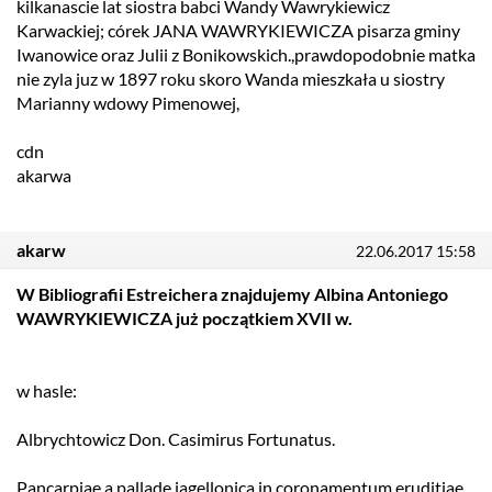
kilkanascie lat siostra babci Wandy Wawrykiewicz
Karwackiej; córek JANA WAWRYKIEWICZA pisarza gminy
Iwanowice oraz Julii z Bonikowskich.,prawdopodobnie matka
nie zyla juz w 1897 roku skoro Wanda mieszkała u siostry
Marianny wdowy Pimenowej,
cdn
akarwa
akarw
22.06.2017 15:58
W Bibliografii Estreichera znajdujemy Albina Antoniego
WAWRYKIEWICZA już początkiem XVII w.
w hasle:
Albrychtowicz Don. Casimirus Fortunatus.
Pancarpiae a pallade jagellonica in coronamentum eruditiae