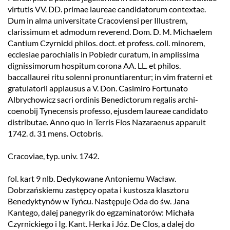
virtutis VV. DD. primae laureae candidatorum contextae.
Dum in alma universitate Cracoviensi per Illustrem,
clarissimum et admodum reverend. Dom. D. M. Michaelem
Cantium Czyrnicki philos. doct. et profess. coll. minorem,
ecclesiae parochialis in Pobiedr curatum, in amplissima
dignissimorum hospitum corona AA. LL. et philos.
baccallaurei ritu solenni pronuntiarentur; in vim fraterni et
gratulatorii applausus a V. Don. Casimiro Fortunato
Albrychowicz sacri ordinis Benedictorum regalis archi-
coenobij Tynecensis professo, ejusdem laureae candidato
distributae. Anno quo in Terris Flos Nazaraenus apparuit
1742. d. 31 mens. Octobris.
Cracoviae, typ. univ. 1742.
fol. kart 9 nlb. Dedykowane Antoniemu Wacław.
Dobrzańskiemu zastępcy opata i kustosza klasztoru
Benedyktynów w Tyńcu. Następuje Oda do św. Jana
Kantego, dalej panegyrik do egzaminatorów: Michała
Czyrnickiego i Ig. Kant. Herka i Józ. De Clos, a dalej do