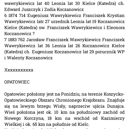
wawrykiewicz lat 40 Leonia lat 30 Kielce (Katedra) ch.
Edward Juszczyk i Zodia Koczanowicz
6 1874 714 Eugeniusz Wawrykiewicz Franciszek Krystian
Wawrykiewicz latr 27 urzednik Leonia lat 19 Koczanowicz
Kielce (Katedra) sw. Franciszek Wawrykiewicz i Eleonora
Koczanowicz ?
7 1883 762 Jarosław Franciszek Wawrykiewicz Franciszek
Wawrykiewicz lat 36 Leonia lat 26 Koczanowicz Kielce
(Katedra) ch. Eugeniusz Koczanowicz lat 29 porucznik WP
i Walenty Koczanowicz
Xxxxxxxxxxx
OPATOWIEC
Opatowiec położony jest na Ponidziu, na terenie Koszycko-
Opatowieckiego Obszaru Chronionego Krajobrazu. Znajduje
się na lewym brzegu Wisły, naprzeciw ujścia Dunajca.
Wieś położona jest ok. 10 km na południowy zachód od
Nowego Korczyna, 18 km na wschód od Kazimierzy
Wielkiej i ok. 65 km na południe od Kielc.