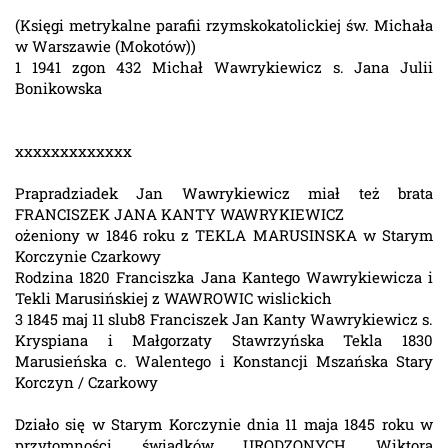
(Księgi metrykalne parafii rzymskokatolickiej św. Michała
w Warszawie (Mokotów))
1 1941 zgon 432 Michał Wawrykiewicz s. Jana Julii
Bonikowska
xxxxxxxxxxxxx
Prapradziadek Jan Wawrykiewicz miał też brata
FRANCISZEK JANA KANTY WAWRYKIEWICZ
ożeniony w 1846 roku z TEKLA MARUSINSKA w Starym
Korczynie Czarkowy
Rodzina 1820 Franciszka Jana Kantego Wawrykiewicza i
Tekli Marusińskiej z WAWROWIC wislickich
3 1845 maj 11 slub8 Franciszek Jan Kanty Wawrykiewicz s.
Kryspiana i Małgorzaty Stawrzyńska Tekla 1830
Marusieńska c. Walentego i Konstancji Mszańska Stary
Korczyn / Czarkowy
Działo się w Starym Korczynie dnia 11 maja 1845 roku w
przytomności świadków URODZONYCH Wiktora