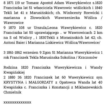
8 1871 119 ur Tomasz Apostoł Adam Wawrykiewicz s.1820
Franciszka lat 51 własciciela Wawrowic wiślickich i 1840
Tekli lat 41 z Marusińskich; ch. Winbcenty Rzewicki i
marianna z Złowockich Wawrzeniecka Wiślica /
Wawrowice
9 1870 108 ur Urszula,Leona Wawrykiewicz c. 1820
Franciszka lat 50 uprawiającego .. w Wawrowicach 2 km
na S od Wislicy , i 1830Tekli z Morasinskich lat 42; ch.
Antoni Baier i Marianna Liskiewicz Wiślica/Wawrowice/
3 1861-1862 wrzesien 9 Zgon 51 Marianna Wawrykiewicz 1
rok Franciszek Tekla Marusinska Sokolina / Krzczonów
Rodzina 1820 Franciszka Wawrykiewicza i Wandy
Kwapińskiej
2 1880 36 1820 Franciszek lat 60 Wawrykiewicz syn
KRYSTYNA i MAŁGORZATY z Opatowca Wanda lat 40
Kwapińska c. Franciszka i Konstancji z Miklaszewskich
Chmielnik
xxxxxxxxxxxxx