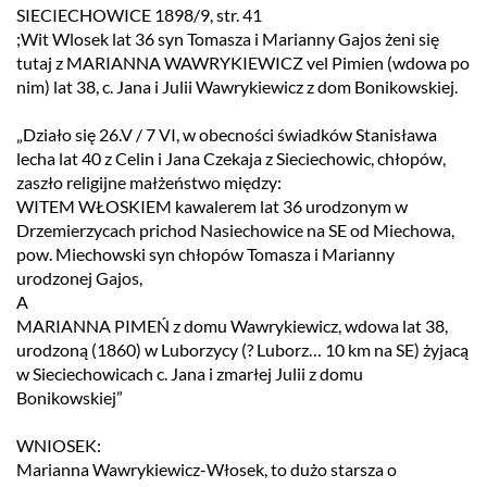
SIECIECHOWICE 1898/9, str. 41
;Wit Wlosek lat 36 syn Tomasza i Marianny Gajos żeni się
tutaj z MARIANNA WAWRYKIEWICZ vel Pimien (wdowa po
nim) lat 38, c. Jana i Julii Wawrykiewicz z dom Bonikowskiej.
„Działo się 26.V / 7 VI, w obecności świadków Stanisława
lecha lat 40 z Celin i Jana Czekaja z Sieciechowic, chłopów,
zaszło religijne małżeństwo między:
WITEM WŁOSKIEM kawalerem lat 36 urodzonym w
Drzemierzycach prichod Nasiechowice na SE od Miechowa,
pow. Miechowski syn chłopów Tomasza i Marianny
urodzonej Gajos,
A
MARIANNA PIMEŃ z domu Wawrykiewicz, wdowa lat 38,
urodzoną (1860) w Luborzycy (? Luborz… 10 km na SE) żyjacą
w Sieciechowicach c. Jana i zmarłej Julii z domu
Bonikowskiej”
WNIOSEK:
Marianna Wawrykiewicz-Włosek, to dużo starsza o