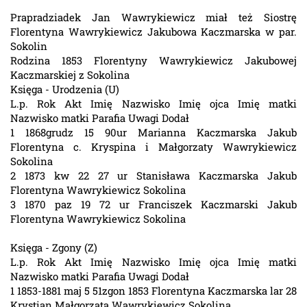
Prapradziadek Jan Wawrykiewicz miał też Siostrę
Florentyna Wawrykiewicz Jakubowa Kaczmarska w par.
Sokolin
Rodzina 1853 Florentyny Wawrykiewicz Jakubowej
Kaczmarskiej z Sokolina
Księga - Urodzenia (U)
L.p. Rok Akt Imię Nazwisko Imię ojca Imię matki
Nazwisko matki Parafia Uwagi Dodał
1 1868grudz 15 90ur Marianna Kaczmarska Jakub
Florentyna c. Kryspina i Małgorzaty Wawrykiewicz
Sokolina
2 1873 kw 22 27 ur Stanisława Kaczmarska Jakub
Florentyna Wawrykiewicz Sokolina
3 1870 paz 19 72 ur Franciszek Kaczmarski Jakub
Florentyna Wawrykiewicz Sokolina
Księga - Zgony (Z)
L.p. Rok Akt Imię Nazwisko Imię ojca Imię matki
Nazwisko matki Parafia Uwagi Dodał
1 1853-1881 maj 5 51zgon 1853 Florentyna Kaczmarska lar 28
Krystian Małgorzata Wawrykiewicz Sokolina