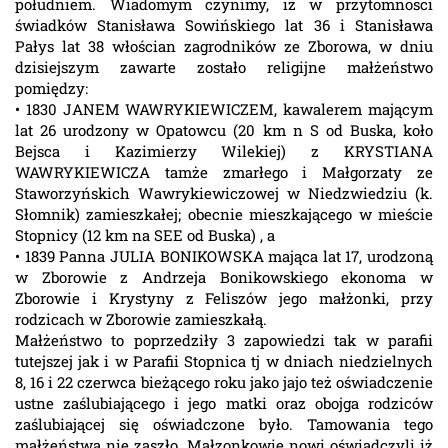
południem. Wiadomym czynimy, iż w przytomnosci
świadków Stanisława Sowińskiego lat 36 i Stanisława
Pałys lat 38 włościan zagrodników ze Zborowa, w dniu
dzisiejszym zawarte zostało religijne małżeństwo
pomiędzy:
• 1830 JANEM WAWRYKIEWICZEM, kawalerem mającym
lat 26 urodzony w Opatowcu (20 km n S od Buska, koło
Bejsca i Kazimierzy Wilekiej) z KRYSTIANA
WAWRYKIEWICZA tamże zmarłego i Małgorzaty ze
Staworzyńskich Wawrykiewiczowej w Niedzwiedziu (k.
Słomnik) zamieszkałej; obecnie mieszkającego w mieście
Stopnicy (12 km na SEE od Buska) , a
• 1839 Panna JULIA BONIKOWSKA mająca lat 17, urodzoną
w Zborowie z Andrzeja Bonikowskiego ekonoma w
Zborowie i Krystyny z Feliszów jego małżonki, przy
rodzicach w Zborowie zamieszkałą.
Małżeństwo to poprzedziły 3 zapowiedzi tak w parafii
tutejszej jak i w Parafii Stopnica tj w dniach niedzielnych
8, 16 i 22 czerwca bieżącego roku jako jajo też oświadczenie
ustne zaślubiającego i jego matki oraz obojga rodziców
zaślubiającej się oświadczone było. Tamowania tego
małżeństwa nie zaszło. Małzonkowie nowi oświadczyli iż