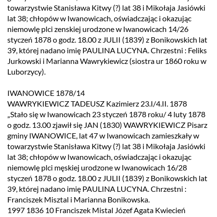
towarzystwie Stanisława Kitwy (?) lat 38 i Mikołaja Jasiówki
lat 38; chłopów w Iwanowicach, oświadczając i okazując
niemowlę plci zenskiej urodzone w Iwanowicach 14/26
styczeń 1878 o godz. 18.00 z JULII (1839) z Bonikowskich lat
39, której nadano imię PAULINA LUCYNA. Chrzestni : Feliks
Jurkowski i Marianna Wawrykiewicz (siostra ur 1860 roku w
Luborzycy).
IWANOWICE 1878/14
WAWRYKIEWICZ TADEUSZ Kazimierz 23.I/4.II. 1878
„Stało się w Iwanowicach 23 styczeń 1878 roku/ 4 luty 1878
o godz. 13.00 zjawił się JAN (1830) WAWRYKIEWICZ Pisarz
gminy IWANOWICE, lat 47 w Iwanowicach zamieszkały w
towarzystwie Stanisława Kitwy (?) lat 38 i Mikołaja Jasiówki
lat 38; chłopów w Iwanowicach, oświadczając i okazując
niemowlę plci męskiej urodzone w Iwanowicach 16/28
styczeń 1878 o godz. 18.00 z JULII (1839) z Bonikowskich lat
39, której nadano imię PAULINA LUCYNA. Chrzestni :
Franciszek Misztal i Marianna Bonikowska.
1997 1836 10 Franciszek Mistal Józef Agata Kwiecień