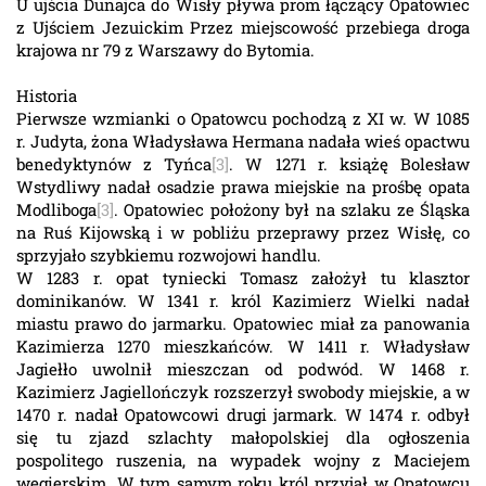
U ujścia Dunajca do Wisły pływa prom łączący Opatowiec
z Ujściem Jezuickim Przez miejscowość przebiega droga
krajowa nr 79 z Warszawy do Bytomia.
Historia
Pierwsze wzmianki o Opatowcu pochodzą z XI w. W 1085
r. Judyta, żona Władysława Hermana nadała wieś opactwu
benedyktynów z Tyńca
[3]
. W 1271 r. książę Bolesław
Wstydliwy nadał osadzie prawa miejskie na prośbę opata
Modliboga
[3]
. Opatowiec położony był na szlaku ze Śląska
na Ruś Kijowską i w pobliżu przeprawy przez Wisłę, co
sprzyjało szybkiemu rozwojowi handlu.
W 1283 r. opat tyniecki Tomasz założył tu klasztor
dominikanów. W 1341 r. król Kazimierz Wielki nadał
miastu prawo do jarmarku. Opatowiec miał za panowania
Kazimierza 1270 mieszkańców. W 1411 r. Władysław
Jagiełło uwolnił mieszczan od podwód. W 1468 r.
Kazimierz Jagiellończyk rozszerzył swobody miejskie, a w
1470 r. nadał Opatowcowi drugi jarmark. W 1474 r. odbył
się tu zjazd szlachty małopolskiej dla ogłoszenia
pospolitego ruszenia, na wypadek wojny z Maciejem
węgierskim. W tym samym roku król przyjął w Opatowcu