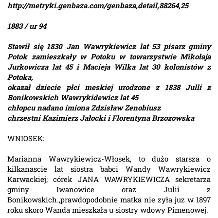
http://metryki.genbaza.com/genbaza,detail,88264,25
1883 / ur 94
Stawił się 1830 Jan Wawrykiewicz lat 53 pisarz gminy
Potok zamieszkały w Potoku w towarzystwie Mikołaja
Jurkowicza lat 45 i Macieja Wilka lat 30 kolonistów z
Potoka,
okazał dziecie płci meskiej urodzone z 1838 Julli z
Bonikowskich Wawrykidewicz lat 45
chłopcu nadano imiona Zdzisław Zenobiusz
chrzestni Kazimierz Jałocki i Florentyna Brzozowska
WNIOSEK:
Marianna Wawrykiewicz-Włosek, to dużo starsza o
kilkanascie lat siostra babci Wandy Wawrykiewicz
Karwackiej; córek JANA WAWRYKIEWICZA sekretarza
gminy Iwanowice oraz Julii z
Bonikowskich.,prawdopodobnie matka nie zyła juz w 1897
roku skoro Wanda mieszkała u siostry wdowy Pimenowej.