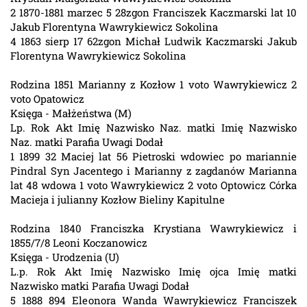
2 1870-1881 marzec 5 28zgon Franciszek Kaczmarski lat 10
Jakub Florentyna Wawrykiewicz Sokolina
4 1863 sierp 17 62zgon Michał Ludwik Kaczmarski Jakub
Florentyna Wawrykiewicz Sokolina
Rodzina 1851 Marianny z Kozłow 1 voto Wawrykiewicz 2
voto Opatowicz
Księga - Małżeństwa (M)
Lp. Rok Akt Imię Nazwisko Naz. matki Imię Nazwisko
Naz. matki Parafia Uwagi Dodał
1 1899 32 Maciej lat 56 Pietroski wdowiec po mariannie
Pindral Syn Jacentego i Marianny z zagdanów Marianna
lat 48 wdowa 1 voto Wawrykiewicz 2 voto Optowicz Córka
Macieja i julianny Kozłow Bieliny Kapitulne
Rodzina 1840 Franciszka Krystiana Wawrykiewicz i
1855/7/8 Leoni Koczanowicz
Księga - Urodzenia (U)
L.p. Rok Akt Imię Nazwisko Imię ojca Imię matki
Nazwisko matki Parafia Uwagi Dodał
5 1888 894 Eleonora Wanda Wawrykiewicz Franciszek