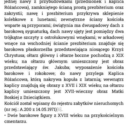
jednej nawy z przybudówkami (przedsionek i kaplica
Różańcowa), zamkniętego ścianą prostą prezbiterium oraz
zakrystii; nawę i prezbiterium przykrywa sklepienie
kolebkowe z lunetami; zewnętrzne ściany kościoła
wsparte są przyporami; świątynia ma dwuspadowy dach z
barokową sygnaturką, dach nawy ujęty jest pomiędzy dwa
trójkątne szczyty z ostrołukowymi wnękami; w arkadowej
wnęce na wschodniej ścianie prezbiterium znajduje się
barokowa płaskorzeźba przedstawiająca niosącego Krzyż
Chrystusa; ołtarz główny i ołtarze boczne pochodzą z XIX
wieku; na ołtarzu głównym umieszczony jest obraz
przedstawiający św. Jakuba; wyposażenie kościoła
barokowe i rokokowe; do nawy przylega Kaplica
Różańcowa, którą nakrywa kopuła z latarnią; wewnątrz
kaplicy znajdują się obrazy z XVII i XIX wieku; na ołtarzu
kaplicy umieszczony jest XVII-wieczny obraz Matki
Boskiej z Dzieciątkiem.
Kościół został wpisany do rejestru zabytków nieruchomych
(nr rej.: A.200 z 14.05.1971)
[6]
.
• Dwie barokowe figury z XVIII wieku na przykościelnym
cmentarzu.