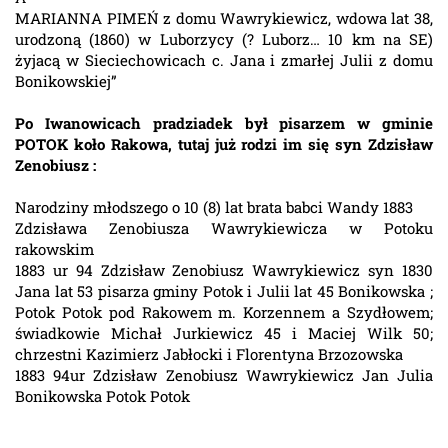
MARIANNA PIMEŃ z domu Wawrykiewicz, wdowa lat 38,
urodzoną (1860) w Luborzycy (? Luborz… 10 km na SE)
żyjacą w Sieciechowicach c. Jana i zmarłej Julii z domu
Bonikowskiej”
Po Iwanowicach pradziadek był pisarzem w gminie
POTOK koło Rakowa, tutaj już rodzi im się syn Zdzisław
Zenobiusz :
Narodziny młodszego o 10 (8) lat brata babci Wandy 1883
Zdzisława Zenobiusza Wawrykiewicza w Potoku
rakowskim
1883 ur 94 Zdzisław Zenobiusz Wawrykiewicz syn 1830
Jana lat 53 pisarza gminy Potok i Julii lat 45 Bonikowska ;
Potok Potok pod Rakowem m. Korzennem a Szydłowem;
świadkowie Michał Jurkiewicz 45 i Maciej Wilk 50;
chrzestni Kazimierz Jabłocki i Florentyna Brzozowska
1883 94ur Zdzisław Zenobiusz Wawrykiewicz Jan Julia
Bonikowska Potok Potok