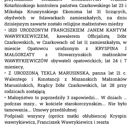
Kotarbinskiego kontrolera państwa Czarkowskiego lat 23 i
Mikołaja Kruszynskiego Ekonoma lat 31 liczących,
obydwóch w folawarkach zamieszkałych, na dniu
dzisiejszym zawarte zostało religijne małżeństwo miedzy
• 1820 URODZONYM FRANCISZKIEM JANEM KANTYM
WAWRYKIEWICZEM, kawalerem Officjalistą Dóbr
Czarkowskich, w Czarkowach od lat 11 zamieszkałym, w
miescie Opatowcu urodzonym z KRYSPINA I
MAŁGORZATY z Stowarzynskich małżonków
WAWRYKIEWICZÓW obywateli opatowickich; lat 24 i 7
miesiecy,
• Z URODZONĄ TEKLA MARUSINSKA, panna lat 21 c.
Walentego i Konstancji z Mszanskich Małzonków
Marusińskich, Rządcy Dóbr Czarkowskich, lat 28 przy
rodzicach zostającą
• Małzęństwo to poprzedziły 3 zapowiedzi…. W dniach …
podczas mszy… w kościele starokorczynskim…. Nie było
tamowania…. Umowy przedślubnej
Podpisali wszyscy (oprócz matki oblubienca) Kryspin
wawrykiewicz, Franciszek Wawrykiewicz i reszta