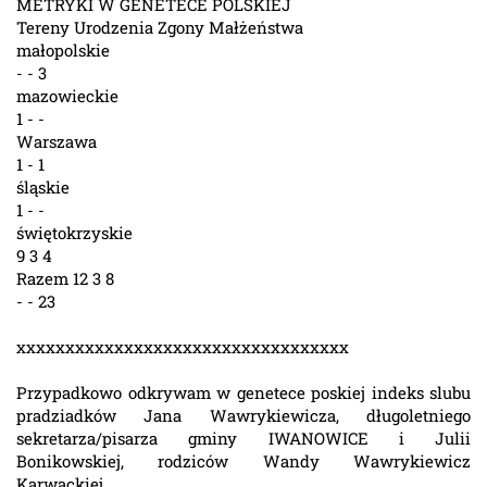
METRYKI W GENETECE POLSKIEJ
Tereny Urodzenia Zgony Małżeństwa
małopolskie
- - 3
mazowieckie
1 - -
Warszawa
1 - 1
śląskie
1 - -
świętokrzyskie
9 3 4
Razem 12 3 8
- - 23
xxxxxxxxxxxxxxxxxxxxxxxxxxxxxxxxxx
Przypadkowo odkrywam w genetece poskiej indeks slubu
pradziadków Jana Wawrykiewicza, długoletniego
sekretarza/pisarza gminy IWANOWICE i Julii
Bonikowskiej, rodziców Wandy Wawrykiewicz
Karwackiej,