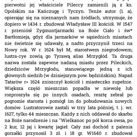
pierwotni jej właściciele Pileccy zamienili ją z ks.
Opolskim na Kańczugę i Tyczyn. Tenże autor (1. a),
opierając się na nieznanych nam źródłach, utrzymuje, że
dopiero w 1434 r. zbudował Władysław III kościół. W 1547
r. przeniósł Zygmuntjarmarki na Boże Ciało i św*
Bartłomieja, gdyż dla jarmarków w sąsiednich miastach
nie świetnie się udawały, a nadto przyczynił trzeci na
Nowy rok. W r. 1624 był M, starostwem niegrodowem;
lustra-cye zowią go Tyrawą alias Mrzygłód. Ta druga
nazwa została zapewne nadaną miastu przez Pileckich,
dziedziców Mrzygłodu, stanowiącego jedną z ich
głównych siedzib (w dzisiejszym pow. będzińskim). Napad
Tatarów r» 1624 zniszczył kościół i miasteczko zupełnie.
Większa częśó mieszczan popadła w niewolę lub
rozproszyła się po innych osadach, resztę zebrał po
pogromie starosta i pomógł im do pobudowania nowych
domów. Lustratorowie zastali w trzy lata później, t. j. wr.
1627, tylko 44 mieszczan. Każdy z nich oddawał do skarbu
na Boże narodzenie i na "Wielkanoc po pół korca owsa, po
2 kur, 12 jaj i kwartę jagieł. Cały zaś dochód z palenia
gorzałki przynosił 3 zł. i 18 gr. W1640 r. zbudował