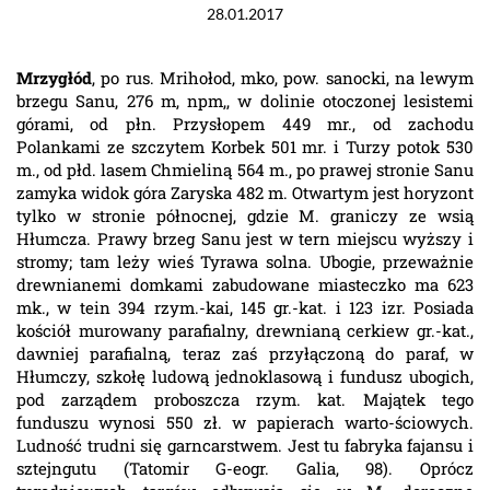
28.01.2017
Mrzygłód
, po rus. Mrihołod, mko, pow. sanocki, na lewym
brzegu Sanu, 276 m, npm,, w dolinie otoczonej lesistemi
górami, od płn. Przysłopem 449 mr., od zachodu
Polankami ze szczytem Korbek 501 mr. i Turzy potok 530
m., od płd. lasem Chmieliną 564 m., po prawej stronie Sanu
zamyka widok góra Zaryska 482 m. Otwartym jest horyzont
tylko w stronie północnej, gdzie M. graniczy ze wsią
Hłumcza. Prawy brzeg Sanu jest w tern miejscu wyższy i
stromy; tam leży wieś Tyrawa solna. Ubogie, przeważnie
drewnianemi domkami zabudowane miasteczko ma 623
mk., w tein 394 rzym.-kai, 145 gr.-kat. i 123 izr. Posiada
kościół murowany parafialny, drewnianą cerkiew gr.-kat.,
dawniej parafialną, teraz zaś przyłączoną do paraf, w
Hłumczy, szkołę ludową jednoklasową i fundusz ubogich,
pod zarządem proboszcza rzym. kat. Majątek tego
funduszu wynosi 550 zł. w papierach warto-ściowych.
Ludność trudni się garncarstwem. Jest tu fabryka fajansu i
sztejngutu (Tatomir G-eogr. Galia, 98). Oprócz