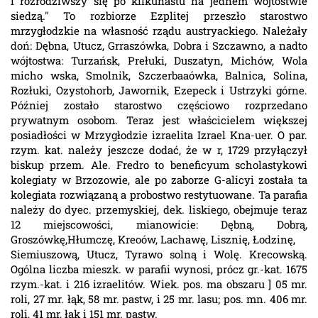
i rozrodziwszy się po kilkunastu na jednem wójtostwie
siedzą." To rozbiorze Ezplitej przeszło starostwo
mrzygłodzkie na własność rządu austryackiego. Należały
doń: Dębna, Utucz, Grraszówka, Dobra i Szczawno, a nadto
wójtostwa: Turzańsk, Prełuki, Duszatyn, Michów, Wola
micho wska, Smolnik, Szczerbaaówka, Balnica, Solina,
Rozłuki, Ozystohorb, Jawornik, Ezepeck i Ustrzyki górne.
Później zostało starostwo częściowo rozprzedano
prywatnym osobom. Teraz jest właścicielem większej
posiadłości w Mrzygłodzie izraelita Izrael Kna-uer. O par.
rzym. kat. należy jeszcze dodać, że w r, 1729 przyłączył
biskup przem. Ale. Fredro to beneficyum scholastykowi
kolegiaty w Brzozowie, ale po zaborze G-alicyi została ta
kolegiata rozwiązaną a probostwo restytuowane. Ta parafia
należy do dyec. przemyskiej, dek. liskiego, obejmuje teraz
12 miejscowości, mianowicie: Dębną, Dobrą,
Groszówkę,Hłumczę, Kreoów, Lachawę, Lisznię, Łodzinę,
Siemiuszową, Utucz, Tyrawo solną i Wolę. Krecowską.
Ogólna liczba mieszk. w parafii wynosi, prócz gr.-kat. 1675
rzym.-kat. i 216 izraelitów. Wiek. pos. ma obszaru ] 05 mr.
roli, 27 mr. łąk, 58 mr. pastw, i 25 mr. lasu; pos. mn. 406 mr.
roli, 41 mr, łąk i 151 mr. pastw.