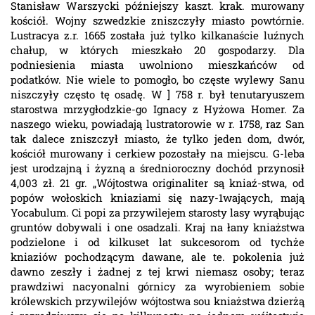
Stanisław Warszycki późniejszy kaszt. krak. murowany
kościół. Wojny szwedzkie zniszczyły miasto powtórnie.
Lustracya z.r. 1665 została już tylko kilkanaście luźnych
chałup, w których mieszkało 20 gospodarzy. Dla
podniesienia miasta uwolniono mieszkańców od
podatków. Nie wiele to pomogło, bo częste wylewy Sanu
niszczyły często tę osadę. W ] 758 r. był tenutaryuszem
starostwa mrzygłodzkie-go Ignacy z Hyżowa Homer. Za
naszego wieku, powiadają lustratorowie w r. 1758, raz San
tak dalece zniszczył miasto, że tylko jeden dom, dwór,
kościół murowany i cerkiew pozostały na miejscu. G-leba
jest urodzajną i żyzną a średnioroczny dochód przynosił
4,003 zł. 21 gr. „Wójtostwa originaliter są kniaź-stwa, od
popów wołoskich kniaziami się nazy-1wających, mają
Yocabulum. Ci popi za przywilejem starosty lasy wyrąbując
gruntów dobywali i one osadzali. Kraj na łany kniażstwa
podzielone i od kilkuset lat sukcesorom od tychże
kniaziów pochodzącym dawane, ale te. pokolenia już
dawno zeszły i żadnej z tej krwi niemasz osoby; teraz
prawdziwi nacyonalni górnicy za wyrobieniem sobie
królewskich przywilejów wójtostwa sou kniażstwa dzierżą