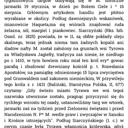
tygodniowych targów odbywają się w M. doroczne
jarmarki 19 stycznia, w dzień po Bożem Ciele i ^ 16
sierpnia. Grłównym artykułem handlu jest płótno
wyrabiane w okolicy. Podług dawniejszych wskazówek,
mianowicie Haqueta,ma się wiórach znajdować ruda
żelazna, sól, margiel i piaskowiec. Siarczyński (Rks. bib.
Ossol. nr. 1825) powiada, że w 1L są obfite pokłady oleju
skalnego, teraz jednak niema tam żadnych kopalń ani
śladów nafty. M. został założony na gruntach wsi Tyrowa
za Władysława Jagiełły, tradycya zaś niesie, że niedługo
po r. 1410, w tym bowiem roku miał ten król ery* gowac
parafią i zbudować drewniany kościół p. t. Rozesłania
Apostołów, na pamiątkę odniesionego 15 lipca zwycięstwa
pod Grunwaldem nad zakonem niemieckim, W przywileju
tego króla z r. 1431 (Baliński, Starożytna Polska, II, 677)
czytamy: „Gdy świeżo miasto Tyrawa we wsi tegoż
nazwiska utworzone zostało, pragnąc przyczynić się do
rychłego wzrostu tej osady, ustanowiliśmy targ we wtorek,
jarmarki zaś na tydzień przed Zielonemi świętami i przed
Narodzeniom N. P* M. wedle praw i zwyczajów w Sanoku
i Krośnie istniejących". Podług Siarczyńskiego (1. c.) w
owym czasie była Tyrawa własnością królewską, gdyż